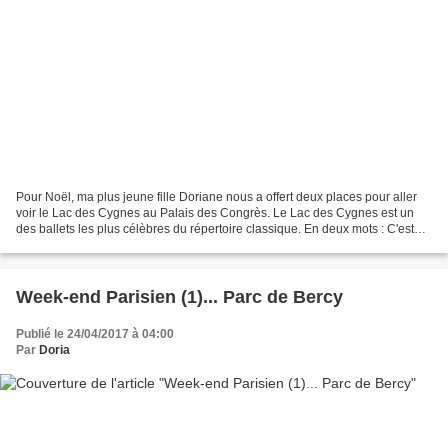
Pour Noël, ma plus jeune fille Doriane nous a offert deux places pour aller
voir le Lac des Cygnes au Palais des Congrès. Le Lac des Cygnes est un
des ballets les plus célèbres du répertoire classique. En deux mots : C'est
l'histoire du Prince Siegfried...
Week-end Parisien (1)... Parc de Bercy
Publié le 24/04/2017 à 04:00
Par
Doria