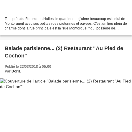
Tout près du Forum des Halles, le quartier que j'aime beaucoup est celui de
Montorgueil avec ses petites rues piétonnes et pavées. C'est un lieu plein de
charme dont la rue principale est la "rue Montorgueil" qui possède de
nombreux restaurants, des bars,...
Balade parisienne... (2) Restaurant "Au Pied de
Cochon"
Publié le 22/03/2018 à 05:00
Par
Doria