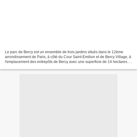
Le parc de Bercy est un ensemble de trois jardins situés dans le 12ème
arrondissement de Paris, à côté du Cour Saint-Emilion et de Bercy Village, à
l'emplacement des entrepôts de Bercy avec une superficie de 14 hectares. Il
a été conçus par trois architectes...