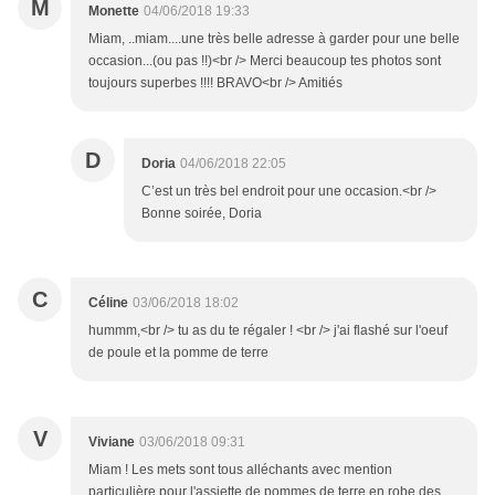
M
Monette
04/06/2018 19:33
Miam, ..miam....une très belle adresse à garder pour une belle
occasion...(ou pas !!)<br /> Merci beaucoup tes photos sont
toujours superbes !!!! BRAVO<br /> Amitiés
D
Doria
04/06/2018 22:05
C’est un très bel endroit pour une occasion.<br />
Bonne soirée, Doria
C
Céline
03/06/2018 18:02
hummm,<br /> tu as du te régaler ! <br /> j'ai flashé sur l'oeuf
de poule et la pomme de terre
V
Viviane
03/06/2018 09:31
Miam ! Les mets sont tous alléchants avec mention
particulière pour l'assiette de pommes de terre en robe des