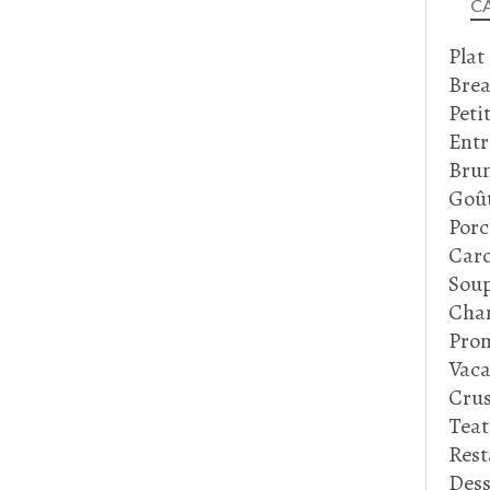
C
Plat
Brea
Peti
Entr
Bru
Goû
Porc
Caro
Soup
Cha
Prom
Vaca
Crus
Tea
Rest
Dess