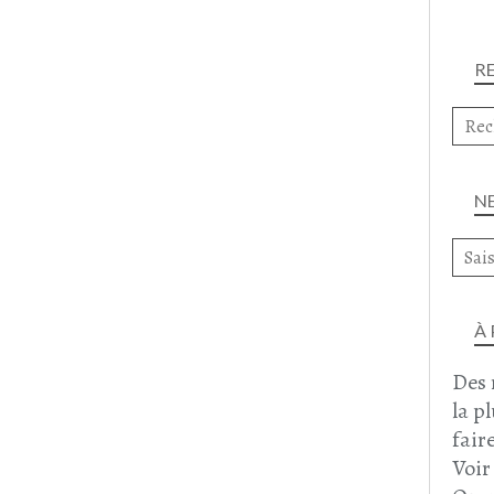
R
N
À
Des 
la p
faire
Voir