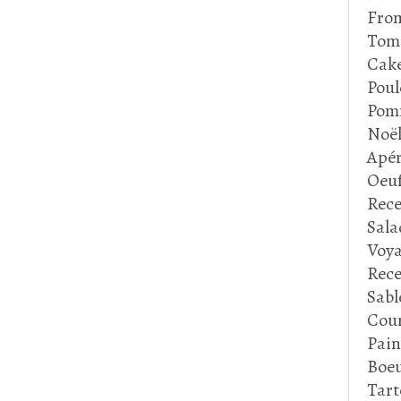
Fro
Tom
Cake
Poul
Pom
Noë
Apér
Oeu
Rece
Sala
Voya
Rece
Sabl
Cour
Pain
Boeu
Tart