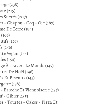
mage
(238)
ate
(215)
s Sucrés
(207)
et - Chapon - Coq - Oie
(187)
me De Terre
(184)
l
(169)
itifs
(167)
fs
(156)
tte Vegan
(154)
des
(154)
ge À Travers Le Monde
(147)
ttes De Noël
(146)
és Et Biscuits
(143)
gette
(138)
 - Brioche Et Viennoiserie
(137)
f - Gibier
(135)
es - Tourtes - Cakes - Pizza Et