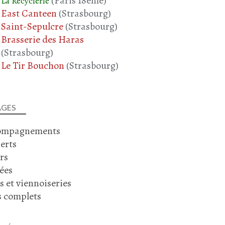
(Paris 18ème)
La Recyclerie
East Canteen
(Strasbourg)
Saint-Sepulcre
(Strasbourg)
Brasserie des Haras
(Strasbourg)
Le Tir Bouchon
(Strasbourg)
AGES
ompagnements
erts
rs
ées
s et viennoiseries
s complets