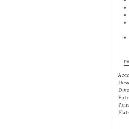
P
Acc
Dess
Dive
Entr
Pain
Plat