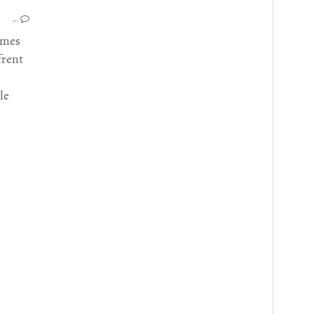
PLAT COMPLET
…
LASAGNES
LASAGNES À LA POÊLE
, mes
LASAGNES BOLOGNAISE
frent
POIVRON
POIVRON ROUGE
le
POIVRON VERT
BOEUF
BOEUF HACHÉ