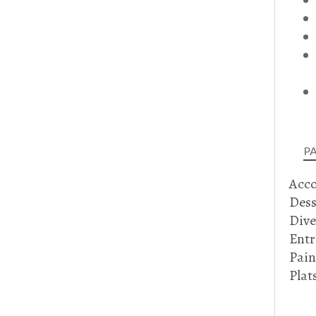
P
Acc
Dess
Dive
Entr
Pain
Plat