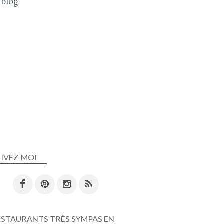
blog
USA
ETATS-UNIS
LES VOYAGES D'ALEXIE
CÔTE PACIFIQUE
ROAD TRIP
UIVEZ-MOI
ESTAURANTS TRÈS SYMPAS EN