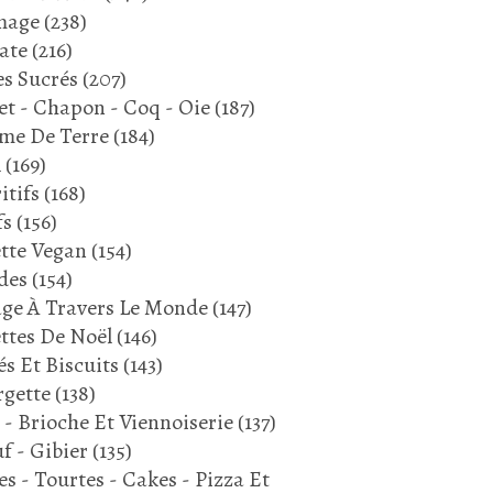
mage
(238)
ate
(216)
s Sucrés
(207)
et - Chapon - Coq - Oie
(187)
me De Terre
(184)
l
(169)
itifs
(168)
fs
(156)
tte Vegan
(154)
des
(154)
ge À Travers Le Monde
(147)
ttes De Noël
(146)
és Et Biscuits
(143)
gette
(138)
 - Brioche Et Viennoiserie
(137)
f - Gibier
(135)
es - Tourtes - Cakes - Pizza Et