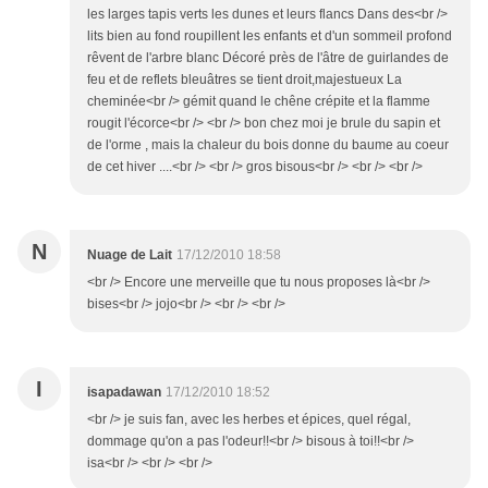
les larges tapis verts les dunes et leurs flancs Dans des<br />
lits bien au fond roupillent les enfants et d'un sommeil profond
rêvent de l'arbre blanc Décoré près de l'âtre de guirlandes de
feu et de reflets bleuâtres se tient droit,majestueux La
cheminée<br /> gémit quand le chêne crépite et la flamme
rougit l'écorce<br /> <br /> bon chez moi je brule du sapin et
de l'orme , mais la chaleur du bois donne du baume au coeur
de cet hiver ....<br /> <br /> gros bisous<br /> <br /> <br />
N
Nuage de Lait
17/12/2010 18:58
<br /> Encore une merveille que tu nous proposes là<br />
bises<br /> jojo<br /> <br /> <br />
I
isapadawan
17/12/2010 18:52
<br /> je suis fan, avec les herbes et épices, quel régal,
dommage qu'on a pas l'odeur!!<br /> bisous à toi!!<br />
isa<br /> <br /> <br />