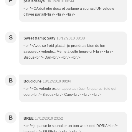
P
palaisdeslys
18/12/2010 08:44
<br /> CA doit être doux et parfumé à souhait! UN velouté
d'hiver parfait!<br /> <br /> <br />
S
Sweet &amp; Salty
18/12/2010 08:38
<br /> Avec ce froid glacial, je prendrais bien de ton
savoureux velouté... Même à cette heure-ci !<br /> <br />
Bisous<br /> Dan<br /> <br /> <br />
B
Boudloune
18/12/2010 00:04
<br /> Ce velouté est un appel au réconfort par ce froid qui
court.<br /> Bisous.<br /> Caro<br /> <br /> <br />
B
BREE
17/12/2010 23:52
<br /> je passe te souhaiter un bon week end DORIA!<br />
bisou<br /> BREE<br /> <br /> <br />