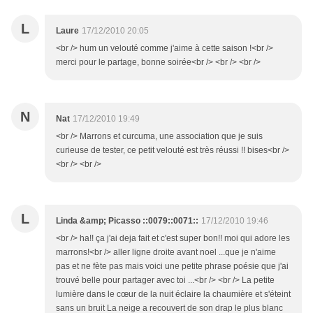
L
Laure
17/12/2010 20:05
<br /> hum un velouté comme j'aime à cette saison !<br />
merci pour le partage, bonne soirée<br /> <br /> <br />
N
Nat
17/12/2010 19:49
<br /> Marrons et curcuma, une association que je suis
curieuse de tester, ce petit velouté est très réussi !! bises<br />
<br /> <br />
L
Linda &amp; Picasso ::0079::0071::
17/12/2010 19:46
<br /> ha!! ça j'ai deja fait et c'est super bon!! moi qui adore les
marrons!<br /> aller ligne droite avant noel ...que je n'aime
pas et ne fète pas mais voici une petite phrase poésie que j'ai
trouvé belle pour partager avec toi ...<br /> <br /> La petite
lumière dans le cœur de la nuit éclaire la chaumière et s'éteint
sans un bruit La neige a recouvert de son drap le plus blanc