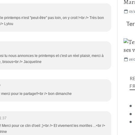
03/1
 printemps n'est "peut-être" pas loin, on y croit !<br /> Très bon
Ter
/> Lylou
si tu nous annonces le printemps et c'est un réel plaisir, merci à
19/0
e, bisous<br /> Jacqueline
R
F
7
rs! merci pour le partage!!<br /> bon dimanche
1:37
 Merci pour ce clin d'oeil ;)<br /> Et vivement les morilles ...<br />
drine