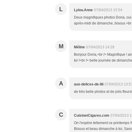
L
Lylou.Anne
07/04/2013 15:54
Deux magnifiques photos Doria, oui le
après-midi de dimanche, bisous.<br 
M
Méline
07/04/2013 14:29
Bonjour Doria,<br /> Magnifique ! ain
toi !<br /> belle journée de dimanch
A
aux-delices-de-lili
07/04/2013 13:5
de très belle photos et de jolis fleu
C
CuisinetCigares.com
07/04/2013 1
On l'espère tellement ce printemps !!!
Bisous et beau dimanche à toi, San