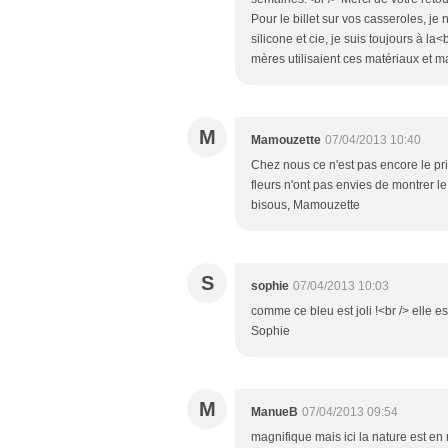
Pour le billet sur vos casseroles, je
silicone et cie, je suis toujours à la<
mères utilisaient ces matériaux et m
M
Mamouzette
07/04/2013 10:40
Chez nous ce n'est pas encore le print
fleurs n'ont pas envies de montrer l
bisous, Mamouzette
S
sophie
07/04/2013 10:03
comme ce bleu est joli !<br /> elle es
Sophie
M
ManueB
07/04/2013 09:54
magnifique mais ici la nature est en r