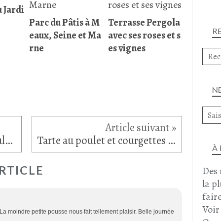
u Jardi
Parc du Pâtis à M
Terrasse Pergola
R
eaux, Seine et Ma
avec ses roses et s
rne
es vignes
N
Sauce à la coriandre et ciboulette
Tarte au poulet et courgettes au brie de Melun
À
RTICLE
Des 
la p
faire
Voir
. La moindre petite pousse nous fait tellement plaisir. Belle journée