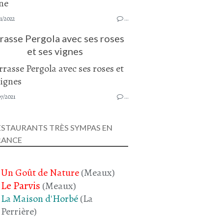
1/2022
…
rasse Pergola avec ses roses
et ses vignes
7/2021
…
ESTAURANTS TRÈS SYMPAS EN
RANCE
Un Goût de Nature
(Meaux)
Le Parvis
(Meaux)
La Maison d'Horbé
(La
Perrière)