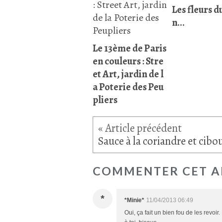
Les fleurs d
n...
Le 13ème de Paris
en couleurs : Stre
et Art, jardin de l
a Poterie des Peu
pliers
COMMENTER CET A
*
*Minie*
11/04/2013 06:49
Oui, ça fait un bien fou de les revoir