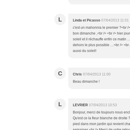
L
Linda et Picasso
07/04/2013 11:01
c'est un mahonnia le premier ?<br /> 
bon dimanche ,<br /> <br /> hier jour
soleil et il réchauffe enfin ce matin .
dehors le plus possible ....<br /> <br 
aussi du soleil!
C
Chris
07/04/2013 11:00
Beau dimanche !
L
LEVRIER
07/04/2013 10:53
Bonjour, merci de toujours nous ench
Qu'est ce la fleur blanche de droite ?
pied dans mon jardin qui revient ch
semaines.<br /> Merci de votre retou