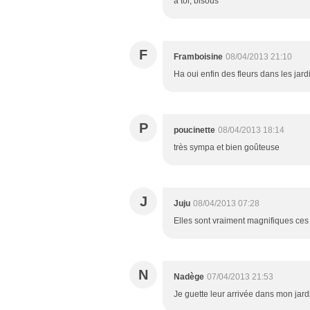
à toi, bisous
F
Framboisine
08/04/2013 21:10
Ha oui enfin des fleurs dans les jard
P
poucinette
08/04/2013 18:14
très sympa et bien goûteuse
J
Juju
08/04/2013 07:28
Elles sont vraiment magnifiques ces 
N
Nadège
07/04/2013 21:53
Je guette leur arrivée dans mon jardi