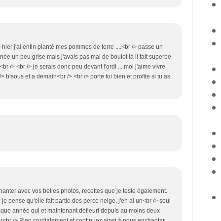
hier j'ai enfin planté mes pommes de terre ....<br /> passe un
née un peu grise mais j'avais pas mal de boulot là il fait superbe
..<br /> <br /> je serais donc peu devant l'ordi ....moi j'aime vivre
/> bisous et a demain<br /> <br /> porte toi bien et profite si tu as
anter avec vos belles photos, recettes que je teste également.
 je pense qu'elle fait partie des perce neige, j'en ai un<br /> seul
aque année qui et maintenant défleuri depuis au moins deux
r<br /> Bien cordialement et continuez ainsi à nous enchanter.