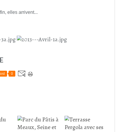
in, elles arrivent...
E
ost
0