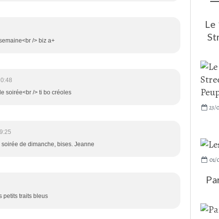
Le 
St
e semaine<br /> biz a+
20:48
de soirée<br /> ti bo créoles
23/
9:25
elle soirée de dimanche, bises. Jeanne
01/
Par
petits traits bleus