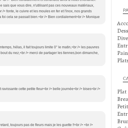
 ne sais que vous dire, n'utilisant pas ces nouveaux matériaux,
P
br /> fonte, le cuivre et les moules en fer et l'inox, nos grands
a foi cela se passait bien.<br /> Bien cordialement<br /> Monique
Acc
Dess
Dive
Entr
emps, hélas, il fait toujours limite 0° le matin,<br /> les pauvres
Pain
e bout du nez,<br /> merci de partager les tiennes,bon dimanche,
Plat
C
t ravissante cette petite fleur<br /> belle journée<br /> bises<br />
Plat
Brea
Peti
Entr
Bru
etard, toujours pas de fleurs mais je les guette !!<br /> <br />