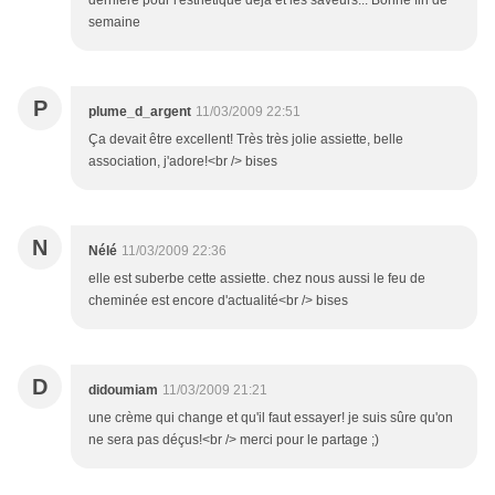
dernière pour l'esthétique déjà et les saveurs... Bonne fin de
semaine
P
plume_d_argent
11/03/2009 22:51
Ça devait être excellent! Très très jolie assiette, belle
association, j'adore!<br /> bises
N
Nélé
11/03/2009 22:36
elle est suberbe cette assiette. chez nous aussi le feu de
cheminée est encore d'actualité<br /> bises
D
didoumiam
11/03/2009 21:21
une crème qui change et qu'il faut essayer! je suis sûre qu'on
ne sera pas déçus!<br /> merci pour le partage ;)