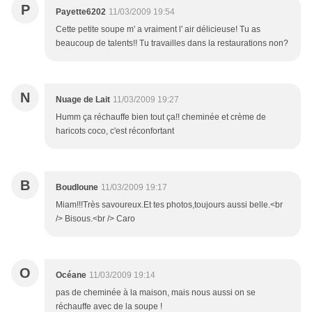
P
Payette6202
11/03/2009 19:54
Cette petite soupe m' a vraiment l' air délicieuse! Tu as
beaucoup de talents!! Tu travailles dans la restaurations non?
N
Nuage de Lait
11/03/2009 19:27
Humm ça réchauffe bien tout ça!! cheminée et crème de
haricots coco, c'est réconfortant
B
Boudloune
11/03/2009 19:17
Miam!!!Très savoureux.Et tes photos,toujours aussi belle.<br
/> Bisous.<br /> Caro
O
Océane
11/03/2009 19:14
pas de cheminée à la maison, mais nous aussi on se
réchauffe avec de la soupe !