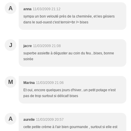
A
anna
11/03/2009 21:12
sympa un bon velouté près de la cheminée, et les gésiers
dans le sud-ouest c'est terroir<br /> bises
J
jacre
11/03/2009 21:08
superbe assiette à déguster au coin du feu...bises, bonne
soirée
M
Marina
11/03/2009 21:06
Et oui, encore quelques jours d'hiver...un petit potage n'est
pas de trop surtout si délicat! bises
A
aurelie
11/03/2009 20:57
cette petite crème à l'air bien gourmande , surtout si elle est