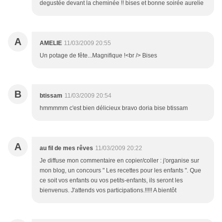
degustée devant la cheminée !! bises et bonne soirée aurelie
A
AMELIE
11/03/2009 20:55
Un potage de fête...Magnifique !<br /> Bises
B
btissam
11/03/2009 20:54
hmmmmm c'est bien délicieux bravo doria bise btissam
A
au fil de mes rêves
11/03/2009 20:22
Je diffuse mon commentaire en copier/coller : j'organise sur
mon blog, un concours " Les recettes pour les enfants ". Que
ce soit vos enfants ou vos petits-enfants, ils seront les
bienvenus. J'attends vos participations.!!!!! A bientôt