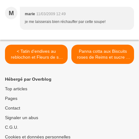
M
marie
11/03/2009 12:49
je me laisserais bien réchauffer par cette soupe!
< Tatin d'endives au
Panna cotta aux Biscuits
reblochon et Fleurs de sel
roses de Reims et sucre à
Le Guérandais
la framboise >
Hébergé par Overblog
Top articles
Pages
Contact
Signaler un abus
C.G.U.
Cookies et données personnelles