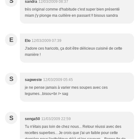
S
sandra
12/03/2009 08:37
très original comme d'habitude c'est super bien présenté
miam j'y plonge ma cuillère en passant !! bisous sandra
E
Elo
12/03/2009 07:39
J'adore ces haricots, ça doit être délicieux cuisiné de cette
manière !
S
sagweste
12/03/2009 05:45
je ne pense jamais à varier mes soupes avec ces
legumes...bisou<br /> sag
S
senga50
11/03/2009 22:59
Tu n'étais pas loin de chez nous... Retour réussi avec des
recettes superbes... Je crois que j'ai un faible pour cette