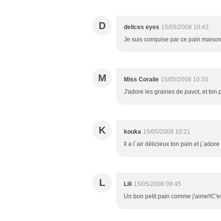
D
delices eyes
15/05/2008 10:43
Je suis conquise par ce pain maison
M
Miss Coralie
15/05/2008 10:33
J'adore les graines de pavot, et ton p
K
kouka
15/05/2008 10:21
Il a l´air délicieux ton pain et j´adore
L
Lili
15/05/2008 09:45
Un bon petit pain comme j'aime!!C'e