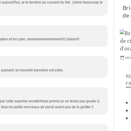
aujourd'hui, je te tiendrai au courant.Au fait : j'aime beaucoup ta
Bri
de 
tation et ton pain, miammmmmmmmmm!!! j'adore!!!
29/
en passant, ta nouvelle bannière est extra.
R
F
 par cette superbe recette!!mais promis je ne ferais pas gouter à
r tous les petits morceaux de persil avant que de le goûter !!