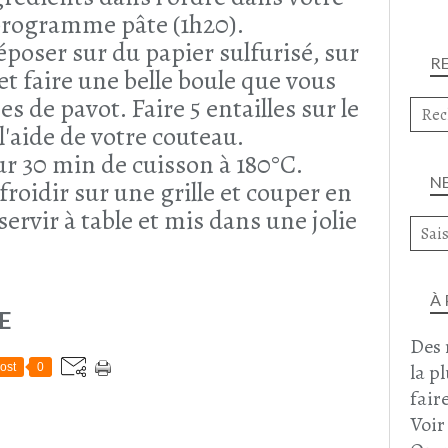
rogramme pâte (1h20).
déposer sur du papier sulfurisé, sur
R
et faire une belle boule que vous
s de pavot. Faire 5 entailles sur le
l'aide de votre couteau.
r 30 min de cuisson à 180°C.
N
froidir sur une grille et couper en
servir à table et mis dans une jolie
À
E
Des 
la p
ost
0
faire
Voir