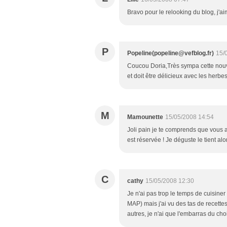
Bravo pour le relooking du blog, j'a
P
Popeline(popeline@vefblog.fr)
15/
Coucou Doria,Très sympa cette nouvel
et doit être délicieux avec les herbes
M
Mamounette
15/05/2008 14:54
Joli pain je te comprends que vous a
est réservée ! Je déguste le tient al
C
cathy
15/05/2008 12:30
Je n'ai pas trop le temps de cuisine
MAP) mais j'ai vu des tas de recette
autres, je n'ai que l'embarras du cho