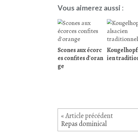
Vous aimerez aussi :
Scones aux écorc
Kougelhopf 
es confites d'oran
ien traditi
ge
Repas dominical