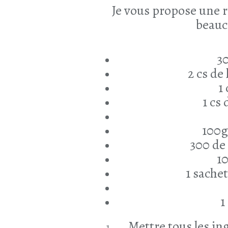
Je vous propose une 
beauc
30
2 cs de
1 
1 cs
100g
300 de 
10
1 sache
1
Mettre tous les in