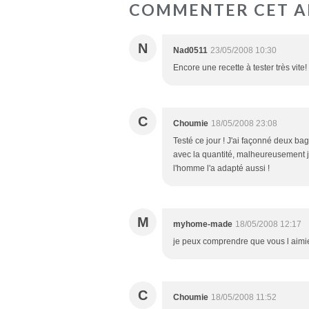
COMMENTER CET A
N
Nad0511
23/05/2008 10:30
Encore une recette à tester très vite!
C
Choumie
18/05/2008 23:08
Testé ce jour ! J'ai façonné deux ba
avec la quantité, malheureusement j'ai
l'homme l'a adapté aussi !
M
myhome-made
18/05/2008 12:17
je peux comprendre que vous l aimiez 
C
Choumie
18/05/2008 11:52