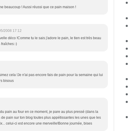
ime beaucoup ! Aussi réussi que ce pain maison !
05/2008 17:12
le déco !Comme tu le sais j'adore le pain, le tien est très beau
 fraîches:-)
imez cela !Je n'ai pas encore fais de pain pour la semaine qui lui
ors bisous
r du pain au four en ce moment, je pare au plus pressé (dans la
s de pain sur ton blog toutes plus appétissantes les unes que les
ix... celui-ci est encore une merveille!Bonne journée, bises