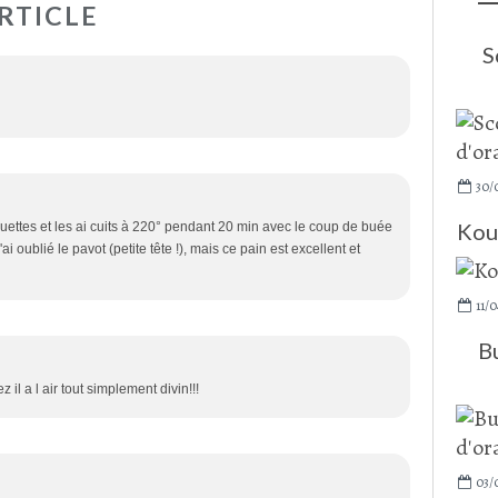
RTICLE
S
30/
Kou
guettes et les ai cuits à 220° pendant 20 min avec le coup de buée
 oublié le pavot (petite tête !), mais ce pain est excellent et
11/0
B
il a l air tout simplement divin!!!
03/