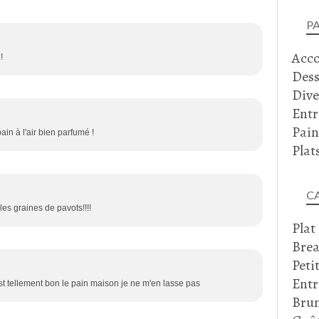
P
Acc
!
Dess
Dive
Entr
Pain
ain à l'air bien parfumé !
Plat
C
 les graines de pavots!!!!
Plat
Brea
Peti
Entr
st tellement bon le pain maison je ne m'en lasse pas
Bru