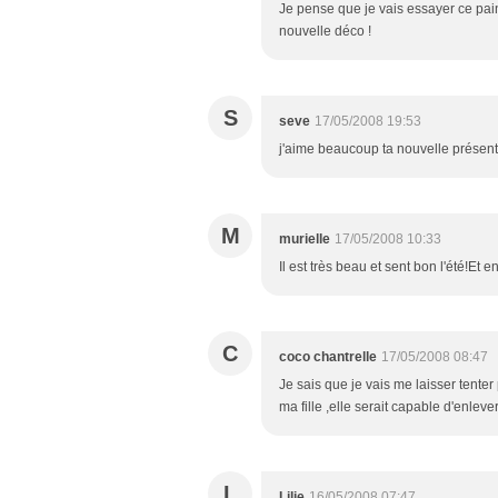
Je pense que je vais essayer ce pain 
nouvelle déco !
S
seve
17/05/2008 19:53
j'aime beaucoup ta nouvelle présen
M
murielle
17/05/2008 10:33
Il est très beau et sent bon l'été!Et 
C
coco chantrelle
17/05/2008 08:47
Je sais que je vais me laisser tenter
ma fille ,elle serait capable d'enleve
L
Lilie
16/05/2008 07:47