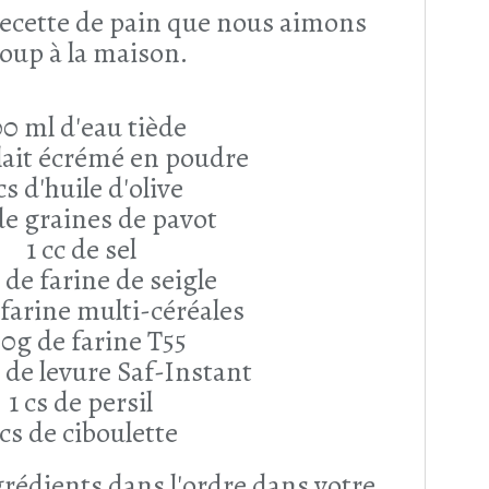
recette de pain que nous aimons
oup à la maison.
0 ml d'eau tiède
 lait écrémé en poudre
cs d'huile d'olive
 de graines de pavot
1 cc de sel
 de farine de seigle
farine multi-céréales
0g de farine T55
t de levure Saf-Instant
1 cs de persil
 cs de ciboulette
grédients dans l'ordre dans votre