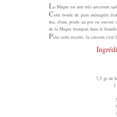
L
a Mique est une très ancienne spé
C
ette boule de pain ménagère étai
feu, d'une poule au pot ou encore d
de la Mique trempait dans le bouill
P
our cette recette, la cuisson s'est
Ingréd
7,5 gr de l
1