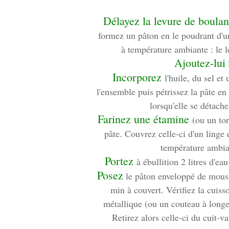
Délayez la levure de boulan
formez un pâton en le poudrant d'un
à température ambiante : le l
Ajoutez-lui
l
Incorporez
l'huile, du sel e
l'ensemble puis pétrissez la pâte en l
lorsqu'elle se détach
Farinez une étamine
(ou un to
pâte. Couvrez celle-ci d'un linge
température ambian
Portez
à ébullition 2 litres d'e
Posez
le pâton enveloppé de mousse
min à couvert. Vérifiez la cuiss
métallique (ou un couteau à longe 
Retirez alors celle-ci du cuit-va