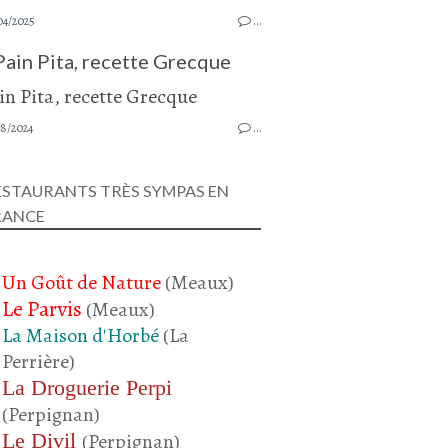
04/2025
…
Pain Pita, recette Grecque
08/2024
…
ESTAURANTS TRÈS SYMPAS EN
RANCE
Un Goût de Nature
(Meaux)
Le Parvis
(Meaux)
La Maison d'Horbé
(La
Perrière)
La Droguerie Perpi
(Perpignan)
Le Divil
(Perpignan)