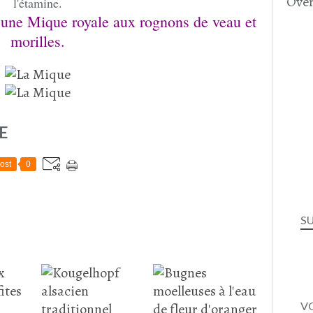
Over
l'étamine.
 une Mique royale aux rognons de veau et
morilles.
E
ost
0
S
VO