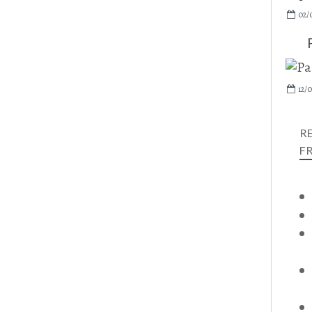
02/
12/
R
F