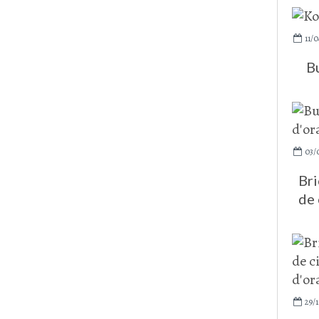
11/0
B
03/
Bri
de 
29/