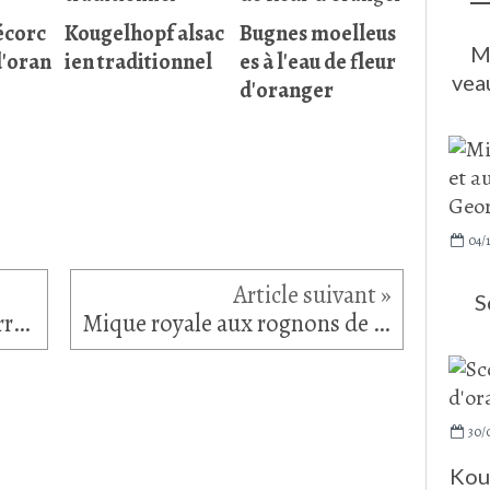
écorc
Kougelhopf alsac
Bugnes moelleus
M
d'oran
ien traditionnel
es à l'eau de fleur
veau
d'oranger
04/
S
Salade de haricots verts, burrata et pêches de Cyril Lignac
Mique royale aux rognons de veau et aux morilles... Recette de Georges Blanc
30/
Kou