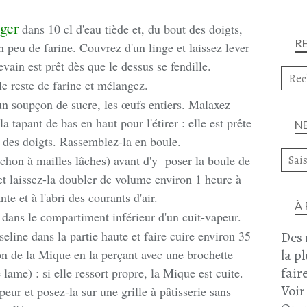
ger
dans 10 cl d'eau tiède et, du bout des doigts,
R
 peu de farine. Couvrez d'un linge et laissez lever
evain est prêt dès que le dessus se fendille.
e reste de farine et mélangez.
t un soupçon de sucre, les œufs entiers. Malaxez
a tapant de bas en haut pour l'étirer : elle est prête
N
e des doigts. Rassemblez-la en boule.
rchon à mailles lâches) avant d'y poser la boule de
 et laissez-la doubler de volume environ 1 heure à
te et à l'abri des courants d'air.
À
au dans le compartiment inférieur d'un cuit-vapeur.
line dans la partie haute et faire cuire environ 35
Des 
la p
on de la Mique en la perçant avec une brochette
faire
lame) : si elle ressort propre, la Mique est cuite.
Voir
peur et posez-la sur une grille à pâtisserie sans