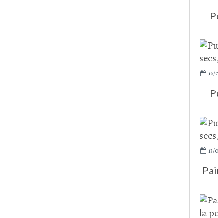
P
16/
P
13/
Pai