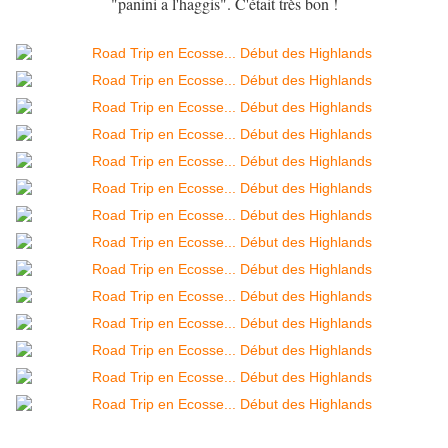
"panini a l'haggis". C'était très bon !