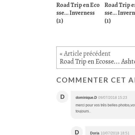
Road Trip en Eco
Road Trip e
sse... Inverness
sse... Inver
(2)
(1)
COMMENTER CET A
D
dominique.D
09/07/2018 15:23
merci pour vos très belles photos,vo
toujours..
D
Doria
10/07/2018 18:51