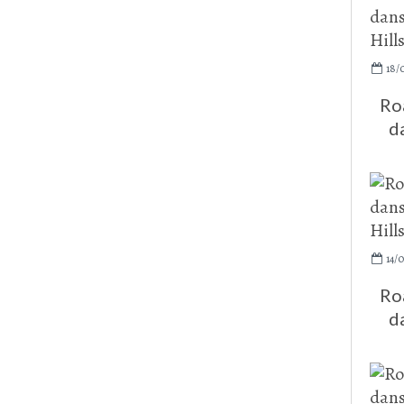
18/
Roa
d
14/0
Roa
d