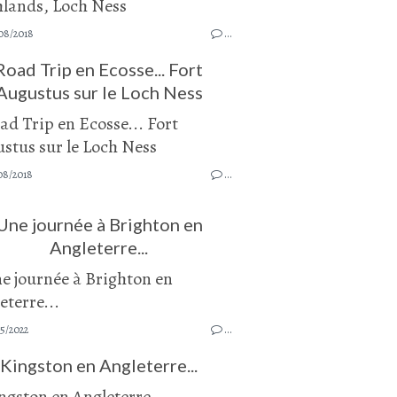
08/2018
…
Road Trip en Ecosse... Fort
Augustus sur le Loch Ness
08/2018
…
Une journée à Brighton en
Angleterre...
5/2022
…
Kingston en Angleterre...