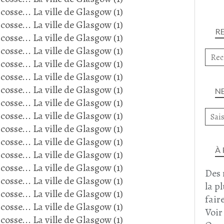
R
N
À
Des 
la p
faire
Voir