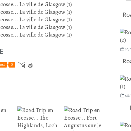
Roa
10/
E
Roa
ost
0
08/