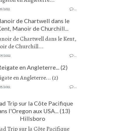
05/2022
…
anoir de Chartwell dans le
ent, Manoir de Churchill...
05/2022
…
Reigate en Angleterre... (2)
05/2022
…
d Trip sur la Côte Pacifique
ans l'Oregon aux USA... (13)
Hillsboro