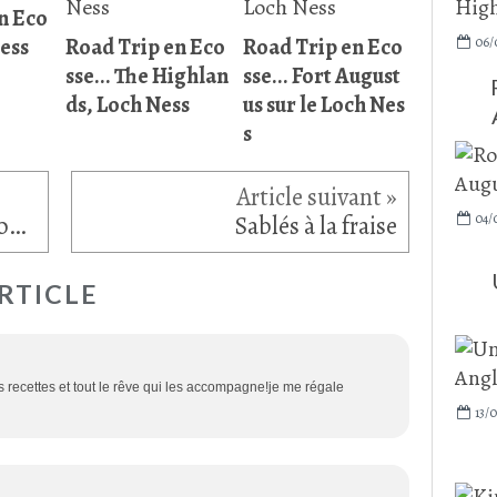
n Eco
ness
Road Trip en Eco
Road Trip en Eco
06/
sse... The Highlan
sse... Fort August
ds, Loch Ness
us sur le Loch Nes
s
Road Trip en Ecosse... Ashton Lane sur Glasgow
Sablés à la fraise
04/
RTICLE
s recettes et tout le rêve qui les accompagne!je me régale
13/0