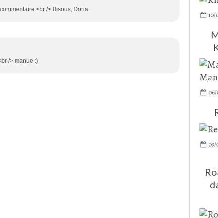
commentaire.<br /> Bisous, Doria
10/
M
K
 <br /> manue :)
06/
03/
Roa
d