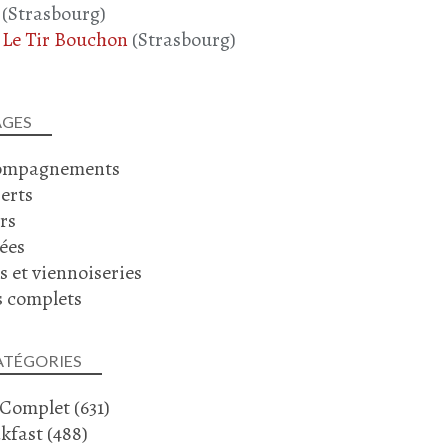
(Strasbourg)
Le Tir Bouchon
(Strasbourg)
AGES
ompagnements
erts
rs
ées
s et viennoiseries
s complets
ATÉGORIES
 Complet
(631)
kfast
(488)