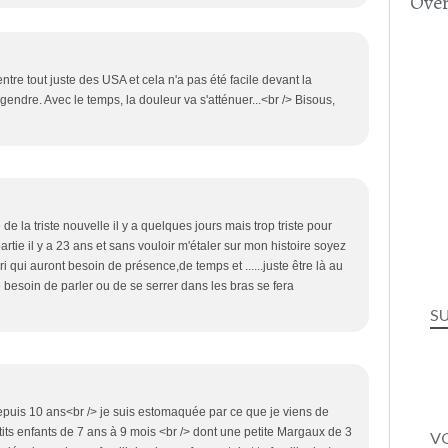
Over
tre tout juste des USA et cela n'a pas été facile devant la
gendre. Avec le temps, la douleur va s'atténuer...<br /> Bisous,
de la triste nouvelle il y a quelques jours mais trop triste pour
artie il y a 23 ans et sans vouloir m'étaler sur mon histoire soyez
ari qui auront besoin de présence,de temps et ......juste être là au
le besoin de parler ou de se serrer dans les bras se fera
S
 depuis 10 ans<br /> je suis estomaquée par ce que je viens de
etits enfants de 7 ans à 9 mois <br /> dont une petite Margaux de 3
VO