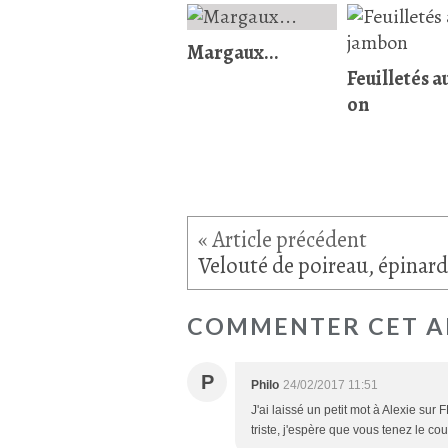
Margaux...
Feuilletés a
on
COMMENTER CET A
P
Philo
24/02/2017 11:51
J'ai laissé un petit mot à Alexie sur 
triste, j'espère que vous tenez le c