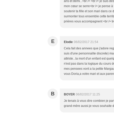
ans et demi...<br /> <br /> je suis dé
mon cœur se serre<br /> je pense à 
soutenir ta fille et son mari dans ce
surmonter tous ensemble cette terri
prières vous accompagnent <br /> tr
E
Elodie
06/02/2017 21:54
Cela fait des annees que j'adore re
suis d'une personnalite discrete) ma
attriste...la mort d'un enfant est que
n'est pas dans la logique du cours de 
mes pensees vont a la petite Margau
vous Doria,a votre mari et aux pare
B
BOYER
06/02/2017 11:25
Je tenais à vous dire combien je part
grand-mère aussi.je vous souhaite de