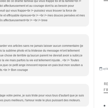
solée de ce drame familial qui vous frappe toi et ta famille<br />
toi affectueusement et au courage dont tu as besoin pour
 deuil qui vous frappe<br /> puissiez vous trouver la force de
ble et effroyable épreuve<br /> <br /> mes douces pensées et mes
ès affectueusement<br /> <br /> bree
garder vos articles sans ne jamais laisser aucun commentaire (je
is la sublime photo et la tristesse du message m'ont tellement
lque chose de terrible qu'aucun parent ne devrait avoir a subir,ce
la vie mais parfois la vie est tellement injuste...<br /> Toutes
x,que ce petit ange innocent repose en paix.tout mon soutien a
17/0
nts.<br /> Bon courage
R
F
age votre peine, je suis triste pour vous tous d'autant que je suis
s jours meilleurs, l'amour reste le plus puissant des moteurs.