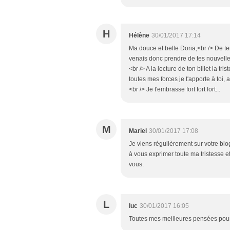
H
Hélène
30/01/2017 17:14
Ma douce et belle Doria,<br /> De tem
venais donc prendre de tes nouvelles e
<br /> A la lecture de ton billet la tr
toutes mes forces je t'apporte à toi, 
<br /> Je t'embrasse fort fort fort...
M
Mariel
30/01/2017 17:08
Je viens régulièrement sur votre blo
à vous exprimer toute ma tristesse e
vous.
L
luc
30/01/2017 16:05
Toutes mes meilleures pensées pour t