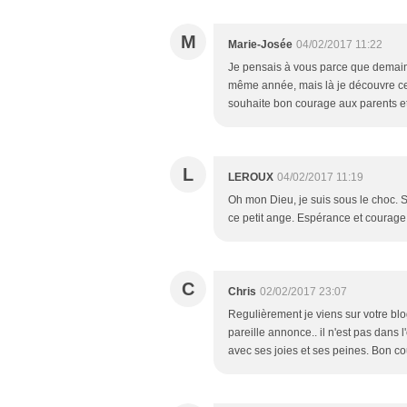
M
Marie-Josée
04/02/2017 11:22
Je pensais à vous parce que demain 
même année, mais là je découvre cet
souhaite bon courage aux parents e
L
LEROUX
04/02/2017 11:19
Oh mon Dieu, je suis sous le choc. S
ce petit ange. Espérance et courage, 
C
Chris
02/02/2017 23:07
Regulièrement je viens sur votre blog
pareille annonce.. il n'est pas dans 
avec ses joies et ses peines. Bon co