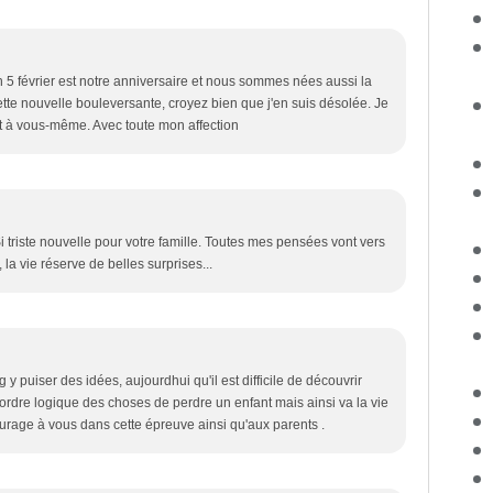
5 février est notre anniversaire et nous sommes nées aussi la
te nouvelle bouleversante, croyez bien que j'en suis désolée. Je
t à vous-même. Avec toute mon affection
i triste nouvelle pour votre famille. Toutes mes pensées vont vers
la vie réserve de belles surprises...
 y puiser des idées, aujourdhui qu'il est difficile de découvrir
l'ordre logique des choses de perdre un enfant mais ainsi va la vie
urage à vous dans cette épreuve ainsi qu'aux parents .