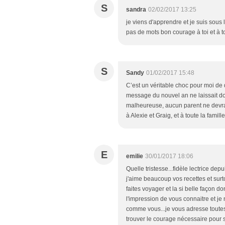
S
sandra
02/02/2017 13:25
je viens d'apprendre et je suis sous 
pas de mots bon courage à toi et à to
S
Sandy
01/02/2017 15:48
C’est un véritable choc pour moi de d
message du nouvel an ne laissait d
malheureuse, aucun parent ne devrai
à Alexie et Graig, et à toute la famille
E
emilie
30/01/2017 18:06
Quelle tristesse...fidèle lectrice de
j'aime beaucoup vos recettes et surt
faites voyager et la si belle façon do
l'impression de vous connaitre et je
comme vous...je vous adresse toutes
trouver le courage nécessaire pour 