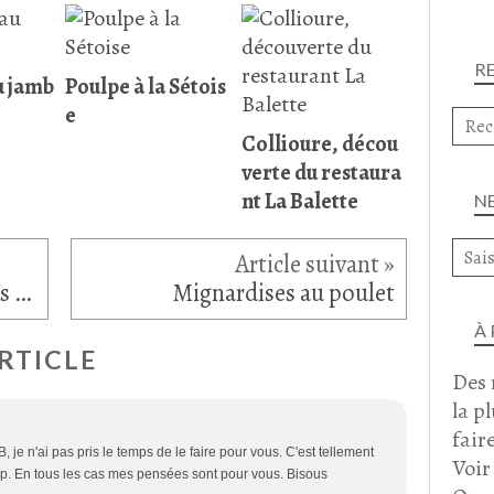
R
u jamb
Poulpe à la Sétois
e
Collioure, décou
verte du restaura
nt La Balette
N
Velouté de poireau, épinards au tofu et crème de soja
Mignardises au poulet
À
RTICLE
Des 
la p
faire
FB, je n'ai pas pris le temps de le faire pour vous. C'est tellement
Voir
oup. En tous les cas mes pensées sont pour vous. Bisous