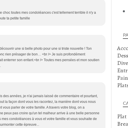
le choc toutes mes condoléances c'est tellement terrible il n'y a
ute ta petite famille
P
Acc
écouvrir une si belle photo pour une si triste nouvelle ! Ton
Dess
onc rien présager de bon… <br /> Je suis profondément
t enterrer son enfant.<br /> Toutes mes pensées et mon soutien
Dive
.
Entr
Pain
Plat
puis des années, je n'ai jamais laissé de commentaire et pourtant,
out la façon dont vous les racontez, la manière dont vous nous
C
nt vous parler de votre famille. A travers votre blog, on a
 ne peux pas croire qu'un tel malheur arrive à une belle personne
Plat
 mes condoléances à vous et votre famille et vous souhaite de
Brea
surmonter cette épreuve...