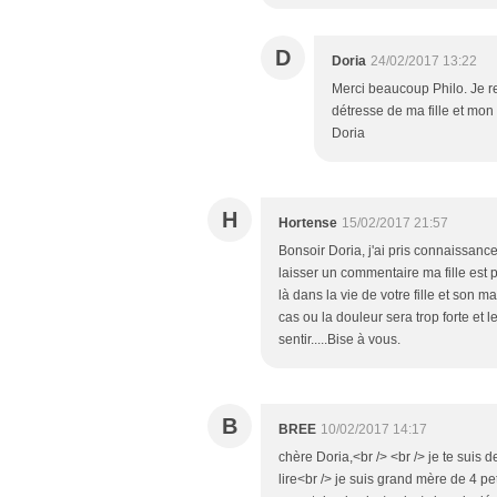
D
Doria
24/02/2017 13:22
Merci beaucoup Philo. Je ren
détresse de ma fille et mon 
Doria
H
Hortense
15/02/2017 21:57
Bonsoir Doria, j'ai pris connaissance 
laisser un commentaire ma fille est p
là dans la vie de votre fille et son m
cas ou la douleur sera trop forte et 
sentir.....Bise à vous.
B
BREE
10/02/2017 14:17
chère Doria,<br /> <br /> je te suis
lire<br /> je suis grand mère de 4 p