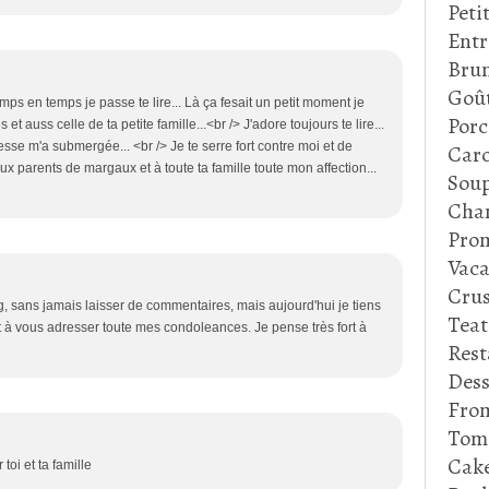
Peti
Entr
Bru
Goû
ps en temps je passe te lire... Là ça fesait un petit moment je
Porc
t auss celle de ta petite famille...<br /> J'adore toujours te lire...
istesse m'a submergée... <br /> Je te serre fort contre moi et de
Caro
aux parents de margaux et à toute ta famille toute mon affection...
Soup
Cha
Prom
Vaca
Crus
g, sans jamais laisser de commentaires, mais aujourd'hui je tiens
Tea
t à vous adresser toute mes condoleances. Je pense très fort à
Rest
Dess
Fro
Tom
Cake
oi et ta famille