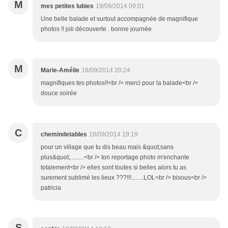
M
mes petites lubies
19/09/2014 09:01
Une belle balade et surtout accompagnée de magnifique
photos !! joli découverte . bonne journée
M
Marie-Amélie
18/09/2014 20:24
magnifiques tes photos!!<br /> merci pour la balade<br />
douce soirée
C
chemindetables
18/09/2014 19:19
pour un village que tu dis beau mais &quot;sans
plus&quot;.........<br /> ton reportage photo m'enchante
totalement<br /> elles sont toutes si belles alors tu as
surement sublimé les lieux ???!!!........LOL<br /> bisous<br />
patricia
S