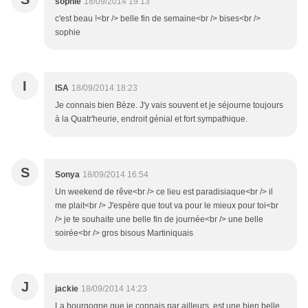
sophie
18/09/2014 19:13
c'est beau !<br /> belle fin de semaine<br /> bises<br />
sophie
I
ISA
18/09/2014 18:23
Je connais bien Bèze. J'y vais souvent et je séjourne toujours
à la Quatr'heurie, endroit génial et fort sympathique.
S
Sonya
18/09/2014 16:54
Un weekend de rêve<br /> ce lieu est paradisiaque<br /> il
me plait<br /> J'espère que tout va pour le mieux pour toi<br
/> je te souhaite une belle fin de journée<br /> une belle
soirée<br /> gros bisous Martiniquais
J
jackie
18/09/2014 14:23
La bourgogne que je connais par ailleurs, est une bien belle