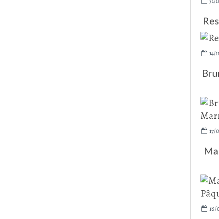
31/1
Res
14/1
Bru
17/0
Ma 
18/