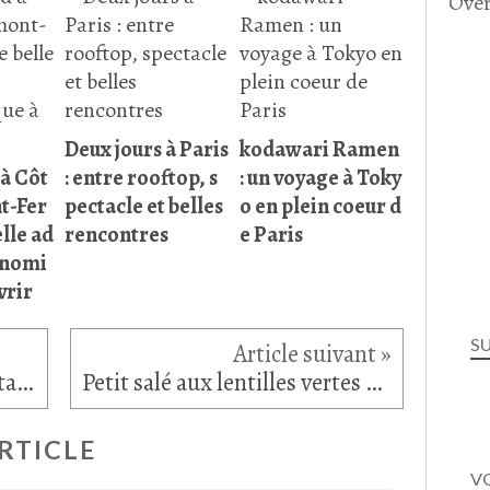
Over
Deux jours à Paris
kodawari Ramen
'à Côt
: entre rooftop, s
: un voyage à Toky
t-Fer
pectacle et belles
o en plein coeur d
lle ad
rencontres
e Paris
onomi
vrir
S
Carpaccio de figues, bourrata et tomates séchées
Petit salé aux lentilles vertes du Puy
RTICLE
VO