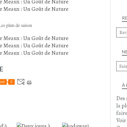
R
Les plats de saison
N
E
ost
0
À
Des 
la p
faire
Voir