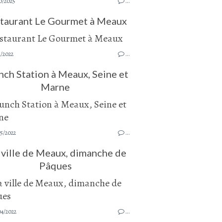
0/2025
…
taurant Le Gourmet à Meaux
1/2022
…
nch Station à Meaux, Seine et
Marne
5/2022
…
ville de Meaux, dimanche de
Pâques
04/2022
…