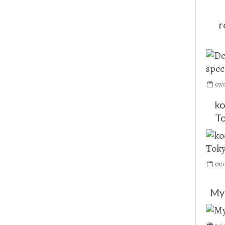
r
07/
ko
To
01/
My