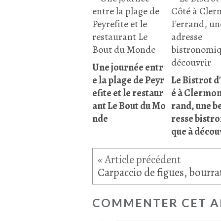
Une journée entr
e la plage de Peyr
Le Bistrot d
efite et le restaur
é à Clermon
ant Le Bout du Mo
rand, une be
nde
resse bistr
que à décou
COMMENTER CET A