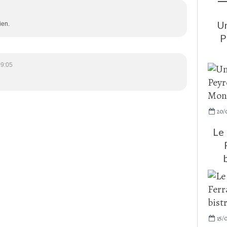
Un
ien.
P
09:05
20/
Le 
15/