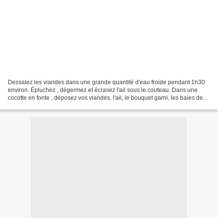
Dessalez les viandes dans une grande quantité d'eau froide pendant 1h30
environ. Épluchez , dégermez et écrasez l'ail sous le couteau. Dans une
cocotte en fonte , déposez vos viandes, l'ail, le bouquet garni, les baies de
Genévrier, les clous de girofle....