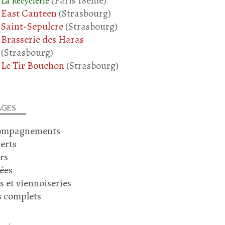
(Paris 18ème)
La Recyclerie
East Canteen
(Strasbourg)
Saint-Sepulcre
(Strasbourg)
Brasserie des Haras
(Strasbourg)
Le Tir Bouchon
(Strasbourg)
AGES
ompagnements
erts
rs
ées
s et viennoiseries
s complets