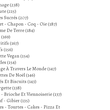
mage
(238)
ate
(215)
s Sucrés
(207)
et - Chapon - Coq - Oie
(187)
me De Terre
(184)
l
(169)
itifs
(167)
fs
(156)
tte Vegan
(154)
des
(154)
ge À Travers Le Monde
(147)
ttes De Noël
(146)
és Et Biscuits
(143)
gette
(138)
 - Brioche Et Viennoiserie
(137)
f - Gibier
(135)
es - Tourtes - Cakes - Pizza Et