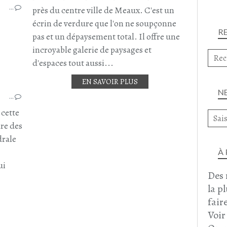
…
SEINE ET MARNE
près du centre ville de Meaux. C'est un
MEAUX ET SES ENVIRONS
écrin de verdure que l'on ne soupçonne
R
pas et un dépaysement total. Il offre une
incroyable galerie de paysages et
d'espaces tout aussi...
EN SAVOIR PLUS
MEAUX ET SES ENVIRONS
N
…
PARC DU PÂTIS
CATHÉDRALE DE MEAUX
 cette
dre des
drale
À
ui
Des 
la p
faire
Voir