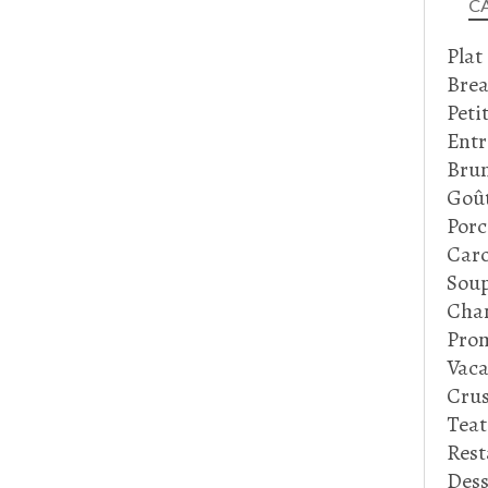
C
Plat
Brea
Peti
Entr
Bru
Goû
Porc
Caro
Soup
Cha
Prom
Vaca
Crus
Tea
Rest
Dess