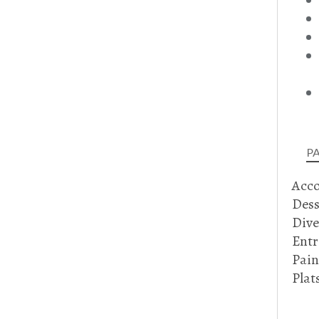
P
Acc
Dess
Dive
Entr
Pain
Plat