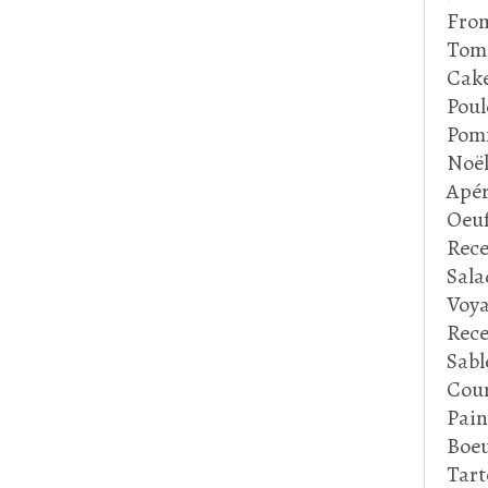
Fro
Tom
Cake
Poul
Pom
Noë
Apér
Oeu
Rece
Sala
Voya
Rece
Sabl
Cour
Pain
Boeu
Tart