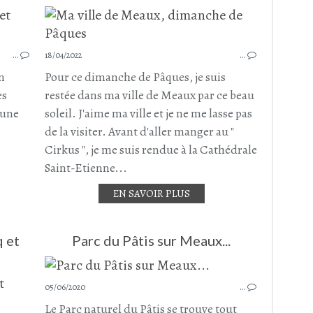
PARC DU PÂTIS
JARDIN - JARDINAGE - PARC - POTAGER...
…
18/04/2022
MEAUX
…
SEINE ET MARNE
n
Pour ce dimanche de Pâques, je suis
SEINE ET MARNE NORD
es
restée dans ma ville de Meaux par ce beau
 une
soleil. J'aime ma ville et je ne me lasse pas
de la visiter. Avant d'aller manger au "
Cirkus ", je me suis rendue à la Cathédrale
Saint-Etienne...
EN SAVOIR PLUS
q et
Parc du Pâtis sur Meaux...
05/06/2020
…
PARC DU PÂTIS
CANAL DE L'OURCQ
Le Parc naturel du Pâtis se trouve tout