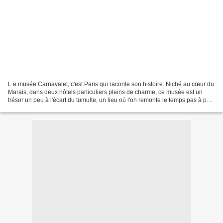
L e musée Carnavalet, c'est Paris qui raconte son histoire. Niché au cœur du
Marais, dans deux hôtels particuliers pleins de charme, ce musée est un
trésor un peu à l'écart du tumulte, un lieu où l'on remonte le temps pas à pas,
salon après salon. I ci,...