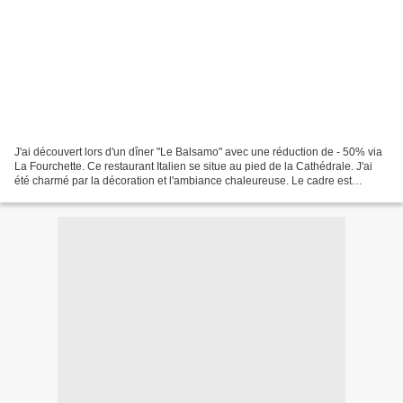
J'ai découvert lors d'un dîner "Le Balsamo" avec une réduction de - 50% via
La Fourchette. Ce restaurant Italien se situe au pied de la Cathédrale. J'ai
été charmé par la décoration et l'ambiance chaleureuse. Le cadre est
typique italien avec beaucoup...