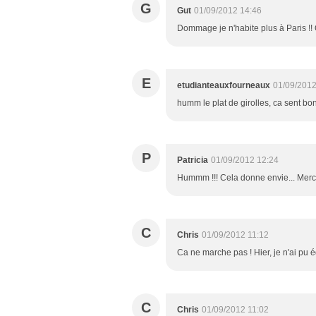
G
Gut
01/09/2012 14:46
Dommage je n'habite plus à Paris !! 
E
etudianteauxfourneaux
01/09/2012
humm le plat de girolles, ca sent bon
P
Patricia
01/09/2012 12:24
Hummm !!! Cela donne envie... Merci
C
Chris
01/09/2012 11:12
Ca ne marche pas ! Hier, je n'ai pu é
C
Chris
01/09/2012 11:02