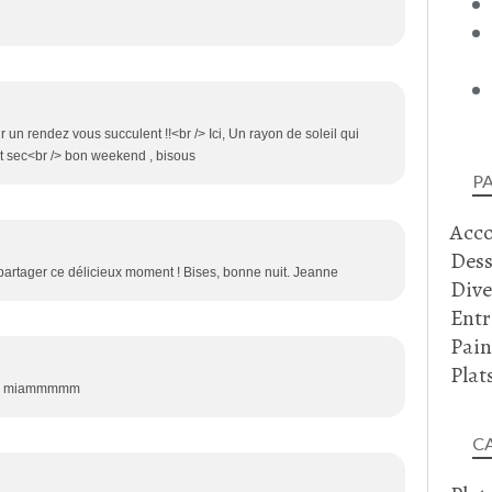
 un rendez vous succulent !!<br /> Ici, Un rayon de soleil qui
fait sec<br /> bon weekend , bisous
P
Acc
Dess
partager ce délicieux moment ! Bises, bonne nuit. Jeanne
Dive
Entr
Pain
Plat
r /> miammmmm
C