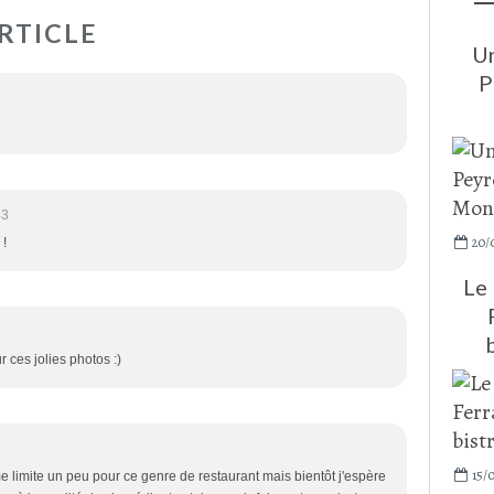
RTICLE
Un
P
43
20/
 !
Le 
 ces jolies photos :)
15/
e limite un peu pour ce genre de restaurant mais bientôt j'espère