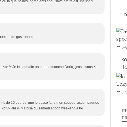
où la qualité des ingrédients et du savoir-faire est une<br />
r
 moment de gastronomie
07/
ko
To
it...<br /> Je te souhaite un beau dimanche Doria, gros bisous!<br
01/
moins de 10 degrés, que je passe faire mon coucou, accompagnée
e.<br /> <br /> Ma bise du samedi et bon weekend à toi
R
F