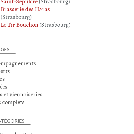
Saint-Sepulcre
(Strasbourg)
Brasserie des Haras
(Strasbourg)
Le Tir Bouchon
(Strasbourg)
AGES
ompagnements
erts
rs
ées
s et viennoiseries
s complets
ATÉGORIES