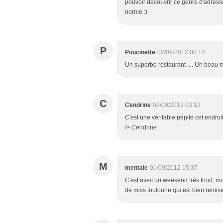
pouvoir découvrir ce genre d'adresse 
norme :)
P
Poucinette
02/09/2012 08:12
Un superbe restaurant .... Un beau
C
Cendrine
02/09/2012 03:12
C'est une véritable pépite cet endro
/> Cendrine
M
mentale
01/09/2012 15:37
C'est avec un weekend très froid, 
de miss toutoune qui est bien remis