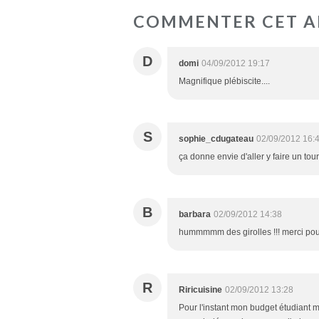
COMMENTER CET A
D
domi
04/09/2012 19:17
Magnifique plébiscite....
S
sophie_cdugateau
02/09/2012 16:
ça donne envie d'aller y faire un tour
B
barbara
02/09/2012 14:38
hummmmm des girolles !!! merci pour
R
Riricuisine
02/09/2012 13:28
Pour l'instant mon budget étudiant m