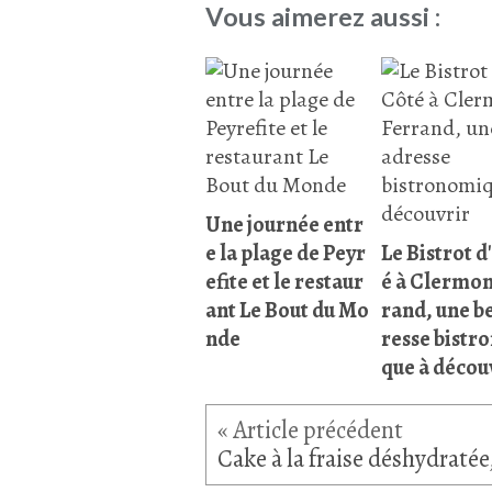
Vous aimerez aussi :
Une journée entr
e la plage de Peyr
Le Bistrot d
efite et le restaur
é à Clermon
ant Le Bout du Mo
rand, une be
nde
resse bistr
que à décou