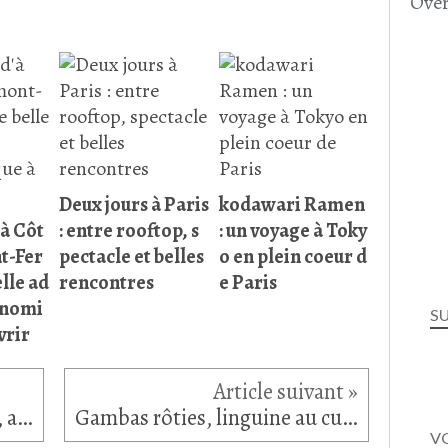
Over
Deux jours à Paris
kodawari Ramen
'à Côt
: entre rooftop, s
: un voyage à Toky
t-Fer
pectacle et belles
o en plein coeur d
lle ad
rencontres
e Paris
onomi
S
vrir
Cake à la fraise déshydratée, abricot sec et noix de cajou naturelle
Gambas rôties, linguine au curry et lait de coco
VO