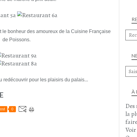
R
it le bonheur des amoureux de la Cuisine Française
de Poissons.
N
 redécouvrir pour les plaisirs du palais...
À
E
Des 
ost
0
la p
faire
Voir