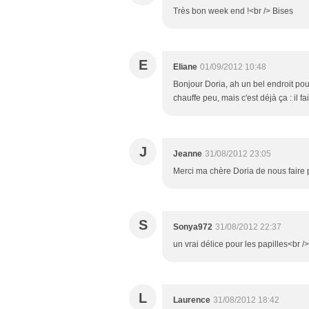
Très bon week end !<br /> Bises
E
Eliane
01/09/2012 10:48
Bonjour Doria, ah un bel endroit pour
chauffe peu, mais c'est déjà ça : il 
J
Jeanne
31/08/2012 23:05
Merci ma chère Doria de nous faire 
S
Sonya972
31/08/2012 22:37
un vrai délice pour les papilles<b
L
Laurence
31/08/2012 18:42