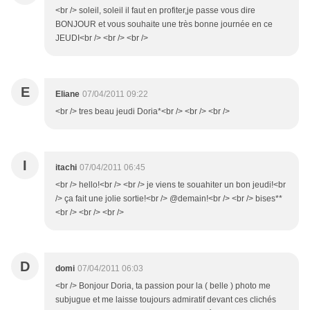
<br /> soleil, soleil il faut en profiter,je passe vous dire
BONJOUR et vous souhaite une très bonne journée en ce
JEUDI<br /> <br /> <br />
E
Eliane
07/04/2011 09:22
<br /> tres beau jeudi Doria*<br /> <br /> <br />
I
itachi
07/04/2011 06:45
<br /> hello!<br /> <br /> je viens te souahiter un bon jeudi!<br
/> ça fait une jolie sortie!<br /> @demain!<br /> <br /> bises**
<br /> <br /> <br />
D
domi
07/04/2011 06:03
<br /> Bonjour Doria, ta passion pour la ( belle ) photo me
subjugue et me laisse toujours admiratif devant ces clichés