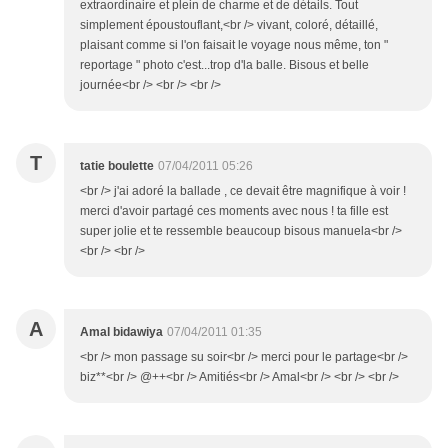
extraordinaire et plein de charme et de détails. Tout
simplement époustouflant,<br /> vivant, coloré, détaillé,
plaisant comme si l'on faisait le voyage nous même, ton "
reportage " photo c'est...trop d'la balle. Bisous et belle
journée<br /> <br /> <br />
T
tatie boulette
07/04/2011 05:26
<br /> j'ai adoré la ballade , ce devait être magnifique à voir !
merci d'avoir partagé ces moments avec nous ! ta fille est
super jolie et te ressemble beaucoup bisous manuela<br />
<br /> <br />
A
Amal bidawiya
07/04/2011 01:35
<br /> mon passage su soir<br /> merci pour le partage<br />
biz**<br /> @++<br /> Amitiés<br /> Amal<br /> <br /> <br />