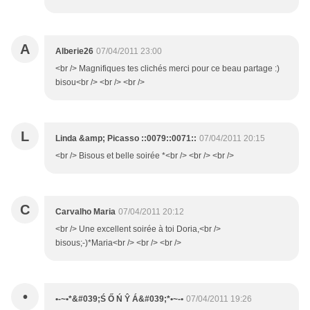
A
Alberie26
07/04/2011 23:00
<br /> Magnifiques tes clichés merci pour ce beau partage :)
bisou<br /> <br /> <br />
L
Linda &amp; Picasso ::0079::0071::
07/04/2011 20:15
<br /> Bisous et belle soirée *<br /> <br /> <br />
C
Carvalho Maria
07/04/2011 20:12
<br /> Une excellent soirée à toi Doria,<br />
bisous;-)*Maria<br /> <br /> <br />
•
•-~•*&#039;Ś Ő Ń Ŷ Á&#039;*•~-•
07/04/2011 19:26