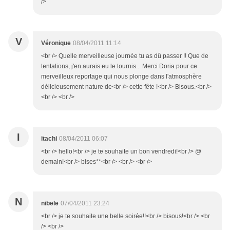
/>
V
Véronique
08/04/2011 11:14
<br /> Quelle merveilleuse journée tu as dû passer !! Que de
tentations, j'en aurais eu le tournis... Merci Doria pour ce
merveilleux reportage qui nous plonge dans l'atmosphère
délicieusement nature de<br /> cette fête !<br /> Bisous.<br />
<br /> <br />
I
itachi
08/04/2011 06:07
<br /> hello!<br /> je te souhaite un bon vendredi!<br /> @
demain!<br /> bises**<br /> <br /> <br />
N
nibele
07/04/2011 23:24
<br /> je te souhaite une belle soirée!!<br /> bisous!<br /> <br
/> <br />