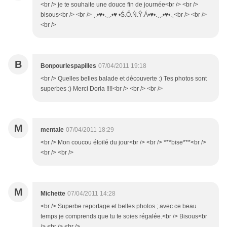
<br /> je te souhaite une douce fin de journée<br /> <br />
bisous<br /> <br /> ¸.•♥•.¸¸.•♥ •Ś.Ő.Ń.Ŷ.Á•♥•.¸¸.•♥•.¸<br /> <br />
<br />
B
Bonpourlespapilles
07/04/2011 19:18
<br /> Quelles belles balade et découverte :) Tes photos sont
superbes :) Merci Doria !!!!<br /> <br /> <br />
M
mentale
07/04/2011 18:29
<br /> Mon coucou étoilé du jour<br /> <br /> ***bise***<br />
<br /> <br />
M
Michette
07/04/2011 14:28
<br /> Superbe reportage et belles photos ; avec ce beau
temps je comprends que tu te soies régalée.<br /> Bisous<br
/> <br /> <br />