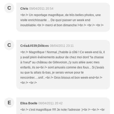
C
Chris
09/04/2011 20:54
<br /> Un reportage magnifique, de très belles photos, une
visite enrichissante ... De quoi passer un week end
inoubliable.<br /> merci et bon dimanche !<br /> <br /> <br />
C
Créa&#039;Délices
08/04/2011 23:11
<br /> Magnifique ! Normal, j'habite à côté ! Ce week-end là, il
y avait plein événements autour de chez moi dont "la chasse
à l'oeuf" au château de Gillevoisin, j'y suis allée avec mes
enfants, ils se<br /> sont amusés comme des fous... Si j'avais
su que tu allais là-bas, je serais venue pour te
rencontrer.....snif...<br /> Gros bisous et bon week-end<br />
<br /> <br />
E
Elisa Boelle
08/04/2011 20:42
<br /> c'est magnifique !!!!! Je note l'adresse :)<br /> <br /> <br