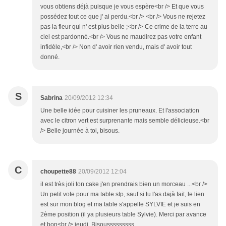
vous obtiens déjà puisque je vous espère<br /> Et que vous
possédez tout ce que j' ai perdu.<br /> <br /> Vous ne rejetez
pas la fleur qui n' est plus belle ;<br /> Ce crime de la terre au
ciel est pardonné.<br /> Vous ne maudirez pas votre enfant
infidèle,<br /> Non d' avoir rien vendu, mais d' avoir tout
donné.
S
Sabrina
20/09/2012 12:34
Une belle idée pour cuisiner les pruneaux. Et l'association
avec le citron vert est surprenante mais semble délicieuse.<br
/> Belle journée à toi, bisous.
C
choupette88
20/09/2012 12:04
il est très joli ton cake j'en prendrais bien un morceau ...<br />
Un petit vote pour ma table stp, sauf si tu l'as dajà fait, le lien
est sur mon blog et ma table s'appelle SYLVIE et je suis en
2ème position (il ya plusieurs table Sylvie). Merci par avance
et bon<br /> jeudi. Bisousssssssss