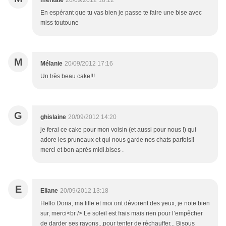
mentale
20/09/2012 18:12
En espérant que tu vas bien je passe te faire une bise avec
miss toutoune
M
Mélanie
20/09/2012 17:16
Un très beau cake!!!
G
ghislaine
20/09/2012 14:20
je ferai ce cake pour mon voisin (et aussi pour nous !) qui
adore les pruneaux et qui nous garde nos chats parfois!!
merci et bon après midi.bises .
E
Eliane
20/09/2012 13:18
Hello Doria, ma fille et moi ont dévorent des yeux, je note bien
sur, merci<br /> Le soleil est frais mais rien pour l’empêcher
de darder ses rayons...pour tenter de réchauffer... Bisous