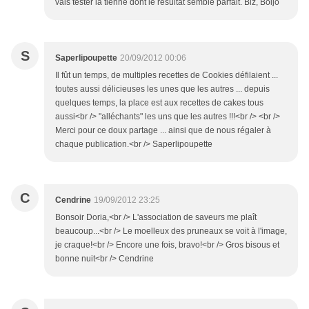
vais tester la tienne dont le résultat semble parfait. Biz, Boljo
S
Saperlipoupette
20/09/2012 00:06
Il fût un temps, de multiples recettes de Cookies défilaient ...
toutes aussi délicieuses les unes que les autres ... depuis
quelques temps, la place est aux recettes de cakes tous
aussi<br /> "alléchants" les uns que les autres !!!<br /> <br />
Merci pour ce doux partage ... ainsi que de nous régaler à
chaque publication.<br /> Saperlipoupette
C
Cendrine
19/09/2012 23:25
Bonsoir Doria,<br /> L'association de saveurs me plaît
beaucoup...<br /> Le moelleux des pruneaux se voit à l'image,
je craque!<br /> Encore une fois, bravo!<br /> Gros bisous et
bonne nuit<br /> Cendrine