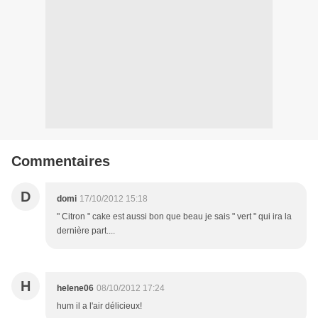
Commentaires
D
domi
17/10/2012 15:18
" Citron " cake est aussi bon que beau je sais " vert " qui ira la
dernière part....
H
helene06
08/10/2012 17:24
hum il a l'air délicieux!