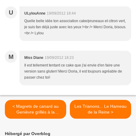
U
ULylouAnne
19/09/2012 18:44
Quelle belle idée ton association cake/pruneaux et citron vert,
je suis fan déjà juste avec les yeux !<br /> Merci Doria, bisous.
<br /> Lylou
M
Miss Diane
19/09/2012 18:23
Il est tellement tentant ce cake que j'ai envie d'en faire une
version sans gluten! Merci Doria, il est toujours agréable de
passer chez toi!
< Magrets de canard au
Les Trianons... Le Hameau
Genièvre grillés à la
de la Reine >
plancha
Hébergé par Overblog