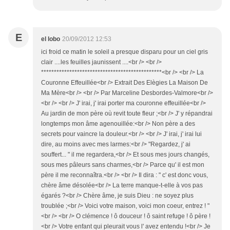
E
el lobo
20/09/2012 12:53
ici froid ce matin le soleil a presque disparu pour un ciel gris
clair ....les feuilles jaunissent ....<br /> <br />
***********************************************<br /> <br /> La
Couronne Effeuillée<br /> Extrait Des Elègies La Maison De
Ma Mère<br /> <br /> Par Marceline Desbordes-Valmore<br />
<br /> <br /> J' irai, j' irai porter ma couronne effeuillée<br />
Au jardin de mon père où revit toute fleur ;<br /> J' y répandrai
longtemps mon âme agenouillée:<br /> Non père a des
secrets pour vaincre la douleur.<br /> <br /> J' irai, j' irai lui
dire, au moins avec mes larmes:<br /> "Regardez, j' ai
souffert... " il me regardera,<br /> Et sous mes jours changés,
sous mes pâleurs sans charmes,<br /> Parce qu' il est mon
père il me reconnaîtra.<br /> <br /> Il dira : " c' est donc vous,
chère âme désolée<br /> La terre manque-t-elle à vos pas
égarés ?<br /> Chère âme, je suis Dieu : ne soyez plus
troublée ;<br /> Voici votre maison, voici mon coeur, entrez ! "
<br /> <br /> O clémence ! ô douceur ! ô saint refuge ! ô père !
<br /> Votre enfant qui pleurait vous l' avez entendu !<br /> Je