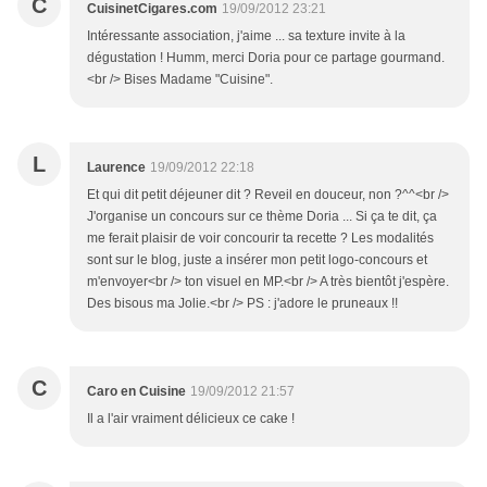
C
CuisinetCigares.com
19/09/2012 23:21
Intéressante association, j'aime ... sa texture invite à la
dégustation ! Humm, merci Doria pour ce partage gourmand.
<br /> Bises Madame "Cuisine".
L
Laurence
19/09/2012 22:18
Et qui dit petit déjeuner dit ? Reveil en douceur, non ?^^<br />
J'organise un concours sur ce thème Doria ... Si ça te dit, ça
me ferait plaisir de voir concourir ta recette ? Les modalités
sont sur le blog, juste a insérer mon petit logo-concours et
m'envoyer<br /> ton visuel en MP.<br /> A très bientôt j'espère.
Des bisous ma Jolie.<br /> PS : j'adore le pruneaux !!
C
Caro en Cuisine
19/09/2012 21:57
Il a l'air vraiment délicieux ce cake !