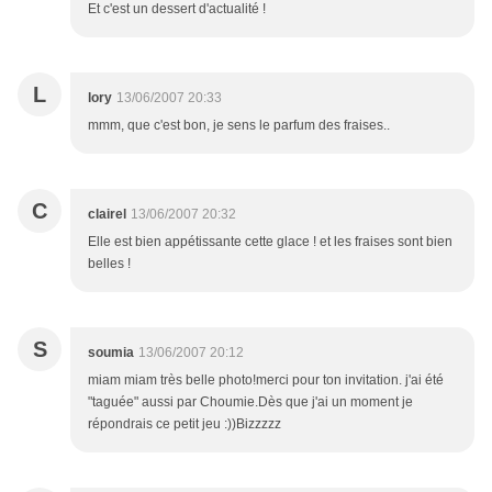
Et c'est un dessert d'actualité !
L
lory
13/06/2007 20:33
mmm, que c'est bon, je sens le parfum des fraises..
C
clairel
13/06/2007 20:32
Elle est bien appétissante cette glace ! et les fraises sont bien
belles !
S
soumia
13/06/2007 20:12
miam miam très belle photo!merci pour ton invitation. j'ai été
"taguée" aussi par Choumie.Dès que j'ai un moment je
répondrais ce petit jeu :))Bizzzzz