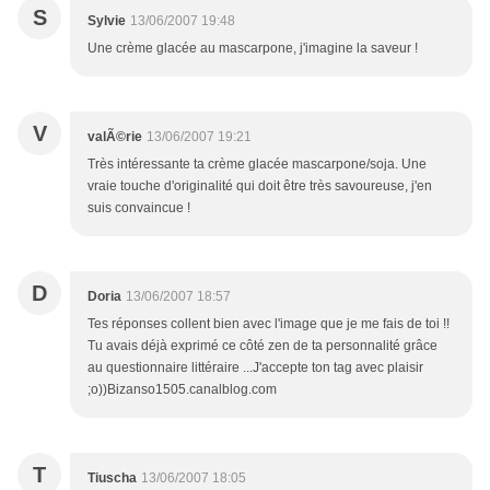
S
Sylvie
13/06/2007 19:48
Une crème glacée au mascarpone, j'imagine la saveur !
V
valÃ©rie
13/06/2007 19:21
Très intéressante ta crème glacée mascarpone/soja. Une
vraie touche d'originalité qui doit être très savoureuse, j'en
suis convaincue !
D
Doria
13/06/2007 18:57
Tes réponses collent bien avec l'image que je me fais de toi !!
Tu avais déjà exprimé ce côté zen de ta personnalité grâce
au questionnaire littéraire ...J'accepte ton tag avec plaisir
;o))Bizanso1505.canalblog.com
T
Tiuscha
13/06/2007 18:05