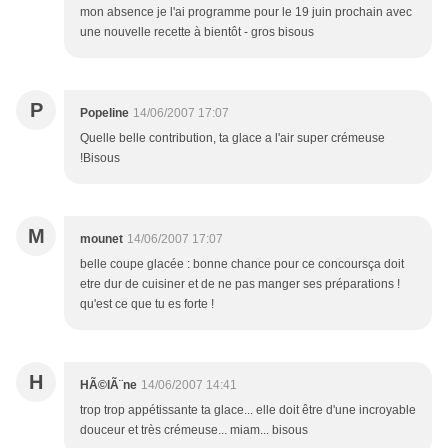
mon absence je l'ai programme pour le 19 juin prochain avec
une nouvelle recette à bientôt - gros bisous
P
Popeline
14/06/2007 17:07
Quelle belle contribution, ta glace a l'air super crémeuse
!Bisous
M
mounet
14/06/2007 17:07
belle coupe glacée : bonne chance pour ce concoursça doit
etre dur de cuisiner et de ne pas manger ses préparations !
qu'est ce que tu es forte !
H
HÃ©lÃ¨ne
14/06/2007 14:41
trop trop appétissante ta glace... elle doit être d'une incroyable
douceur et très crémeuse... miam... bisous