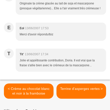
Originale ta crème glacée au lait de soja et mascarpone
(presque végétarienne)... Elle a l'air vraiment très crémeuse !
E
Eol
13/06/2007 17:53
Merci d'avoir répondu!biz
T
Tit'
13/06/2007 17:34
Jolie et appétissante contribution, Doria. Il est vrai que la
fraise s'allie bien avec le crémeux de la mascarpone...
< Crème au chocolat blanc
Terrine d'asperges vertes >
et noir à la framboise