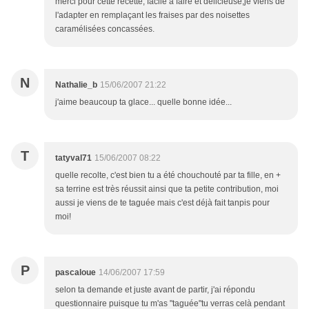
merci pour cette recette, facile à faire et délicieuse;je viens de
l'adapter en remplaçant les fraises par des noisettes
caramélisées concassées.
N
Nathalie_b
15/06/2007 21:22
j'aime beaucoup ta glace... quelle bonne idée...
T
tatyval71
15/06/2007 08:22
quelle recolte, c'est bien tu a été chouchouté par ta fille, en +
sa terrine est très réussit ainsi que ta petite contribution, moi
aussi je viens de te taguée mais c'est déjà fait tanpis pour
moi!
P
pascaloue
14/06/2007 17:59
selon ta demande et juste avant de partir, j'ai répondu
questionnaire puisque tu m'as "taguée"tu verras celà pendant