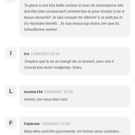
Ta glace a une très belle couleur et avec du mascarpone elle
doit être bien onctueuse!Comment fais-tu pour résister à de si
beaux desserts? Je vais essayer de réfléchir à ce petit jeu et
d'y répondre bientôt... Je suis beaucoup moins zen que toi,
hélas!Bonne soirée!
I
Iris
13/06/2007 22:34
J'espère que tu en as mangé de ce dessert, avec moi il
n'aurait pas durer longtemps. bises.
L
leonine194
13/06/2007 22:05
hmmm, j'en veux bien moi!
F
Fabienne
13/06/2007 22:04
Mais elles sont très gourmande, les fraises ainsi cuisinées...