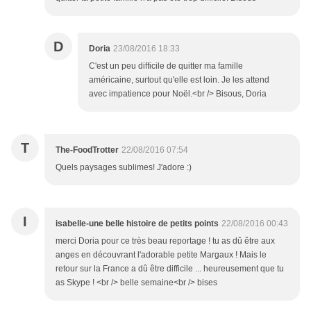
D
Doria
23/08/2016 18:33
C'est un peu difficile de quitter ma famille
américaine, surtout qu'elle est loin. Je les attend
avec impatience pour Noël.<br /> Bisous, Doria
T
The-FoodTrotter
22/08/2016 07:54
Quels paysages sublimes! J'adore :)
I
isabelle-une belle histoire de petits points
22/08/2016 00:43
merci Doria pour ce très beau reportage ! tu as dû être aux
anges en découvrant l'adorable petite Margaux ! Mais le
retour sur la France a dû être difficile ... heureusement que tu
as Skype ! <br /> belle semaine<br /> bises