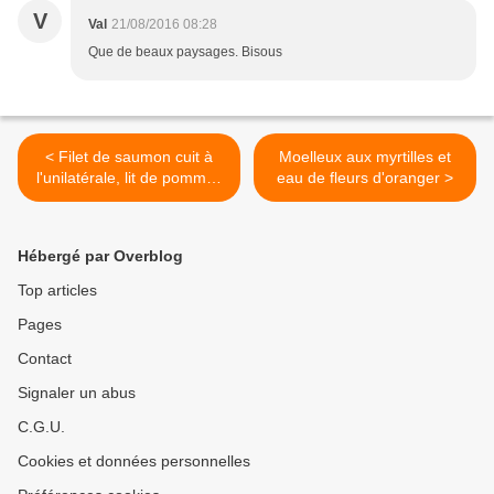
V
Val
21/08/2016 08:28
Que de beaux paysages. Bisous
< Filet de saumon cuit à
Moelleux aux myrtilles et
l'unilatérale, lit de pommes
eau de fleurs d'oranger >
sautées et compotée
d'échalotes au vinaigre
balsamique
Hébergé par Overblog
Top articles
Pages
Contact
Signaler un abus
C.G.U.
Cookies et données personnelles