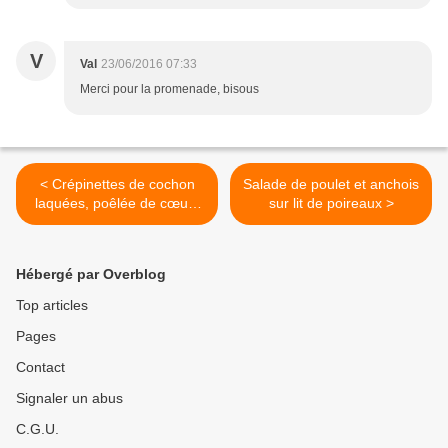
V
Val
23/06/2016 07:33
Merci pour la promenade, bisous
< Crépinettes de cochon
Salade de poulet et anchois
laquées, poêlée de cœurs
sur lit de poireaux >
d'artichauts au cerfeuil
Hébergé par Overblog
Top articles
Pages
Contact
Signaler un abus
C.G.U.