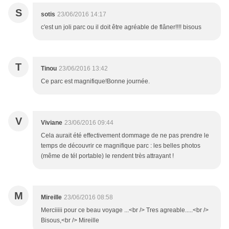
S
sotis
23/06/2016 14:17
c'est un joli parc ou il doit être agréable de flâner!!!! bisous
T
Tinou
23/06/2016 13:42
Ce parc est magnifique!Bonne journée.
V
Viviane
23/06/2016 09:44
Cela aurait été effectivement dommage de ne pas prendre le
temps de découvrir ce magnifique parc : les belles photos
(même de tél portable) le rendent très attrayant !
M
Mireille
23/06/2016 08:58
Merciiiii pour ce beau voyage ...<br /> Tres agreable.....<br />
Bisous,<br /> Mireille