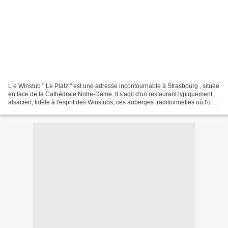
L e Winstub " Le Platz " est une adresse incontournable à Strasbourg , située
en face de la Cathédrale Notre-Dame. Il s'agit d'un restaurant typiquement
alsacien, fidèle à l'esprit des Winstubs, ces auberges traditionnelles où l'on
sert une cuisine généreuse...