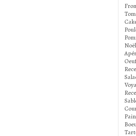
Fro
Tom
Cake
Poul
Pom
Noë
Apér
Oeu
Rece
Sala
Voya
Rece
Sabl
Cour
Pain
Boeu
Tart