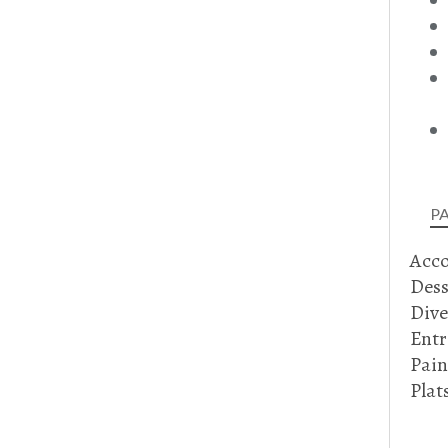
P
Acc
Dess
Dive
Entr
Pain
Plat