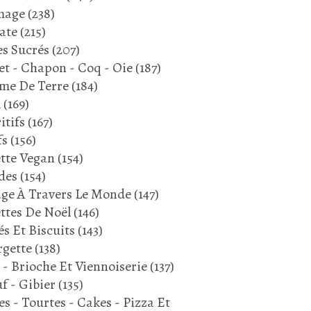
mage
(238)
ate
(215)
s Sucrés
(207)
et - Chapon - Coq - Oie
(187)
me De Terre
(184)
l
(169)
itifs
(167)
fs
(156)
tte Vegan
(154)
des
(154)
ge À Travers Le Monde
(147)
ttes De Noël
(146)
és Et Biscuits
(143)
gette
(138)
 - Brioche Et Viennoiserie
(137)
f - Gibier
(135)
es - Tourtes - Cakes - Pizza Et