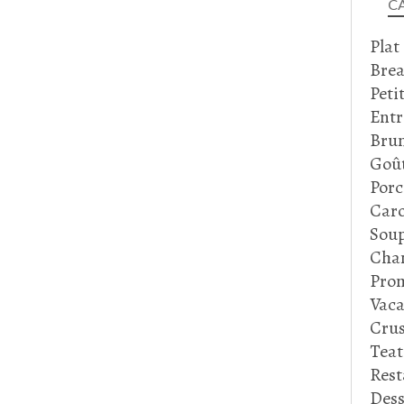
C
Plat
Brea
Peti
Entr
Bru
Goû
Porc
Caro
Soup
Cha
Prom
Vaca
Crus
Tea
Rest
Dess