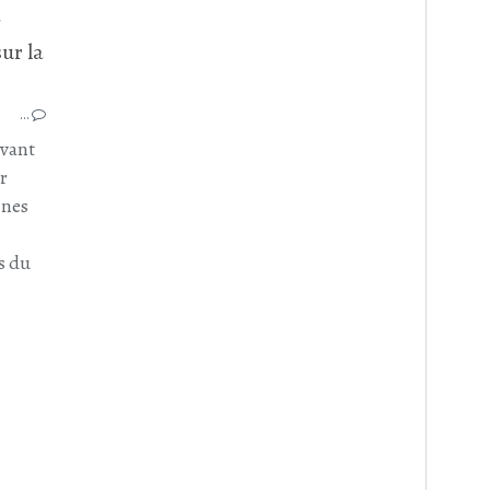
.
PARIS
PROMENADE PARISIENNE
…
RESTAUANT
CHEZ GLADINES
avant
BUTTE AUX CAILLES
r
13ÈME ARRONDISSEMENT PARIS
ines
s du