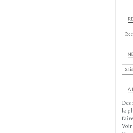
R
N
À
Des 
la p
faire
Voir