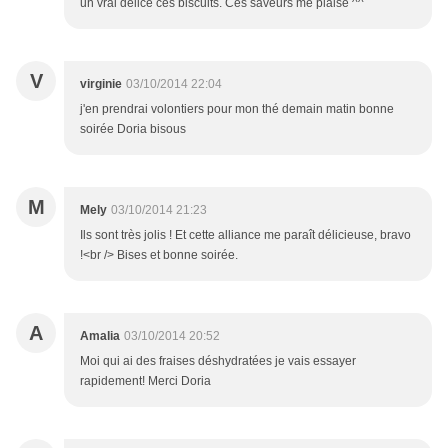
un vrai délice ces biscuits. Ces saveurs me plaise ^^
V
virginie
03/10/2014 22:04
j'en prendrai volontiers pour mon thé demain matin bonne
soirée Doria bisous
M
Mely
03/10/2014 21:23
Ils sont très jolis ! Et cette alliance me paraît délicieuse, bravo
!<br /> Bises et bonne soirée.
A
Amalia
03/10/2014 20:52
Moi qui ai des fraises déshydratées je vais essayer
rapidement! Merci Doria