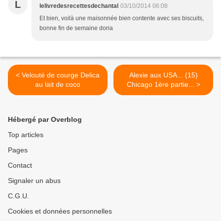
L
lelivredesrecettesdechantal
03/10/2014 06:08
Et bien, voilà une maisonnée bien contente avec ses biscuits,
bonne fin de semaine doria
< Velouté de courge Delica
Alexie aux USA... (15)
au lait de coco
Chicago 1ère partie... >
Hébergé par Overblog
Top articles
Pages
Contact
Signaler un abus
C.G.U.
Cookies et données personnelles