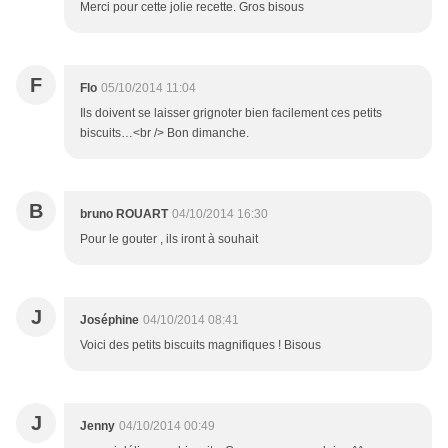
Merci pour cette jolie recette. Gros bisous
F
Flo
05/10/2014 11:04
Ils doivent se laisser grignoter bien facilement ces petits
biscuits…<br /> Bon dimanche.
B
bruno ROUART
04/10/2014 16:30
Pour le gouter , ils iront à souhait
J
Joséphine
04/10/2014 08:41
Voici des petits biscuits magnifiques ! Bisous
J
Jenny
04/10/2014 00:49