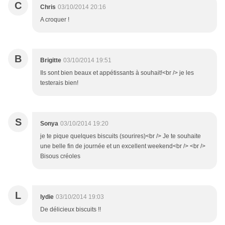
C
Chris
03/10/2014 20:16
A croquer !
B
Brigitte
03/10/2014 19:51
Ils sont bien beaux et appétissants à souhait!<br /> je les
testerais bien!
S
Sonya
03/10/2014 19:20
je te pique quelques biscuits (sourires)<br /> Je te souhaite
une belle fin de journée et un excellent weekend<br /> <br />
Bisous créoles
L
lydie
03/10/2014 19:03
De délicieux biscuits !!