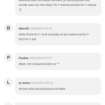
délicieux avec les fraises séchées, je vais proposer une
recette avec sur mon blog !<br /> bonne journée<br /> manue
:))
B
biker06
03/10/2014 07:51
Hello Doria<br /> Je te souhaite un bon week end<br />
bizz<br /> pat
P
Pauline
03/10/2014 07:07
Miam, j'en croquerais bien un ^^
L
la nonna
03/10/2014 06:51
de bien jolis biscuits,bisous ma belle