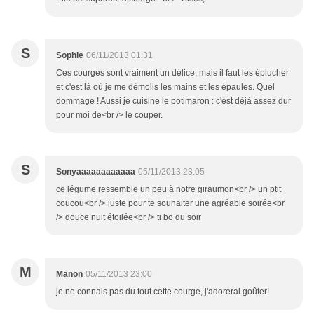
S
Sophie
06/11/2013 01:31
Ces courges sont vraiment un délice, mais il faut les éplucher
et c'est là où je me démolis les mains et les épaules. Quel
dommage ! Aussi je cuisine le potimaron : c'est déjà assez dur
pour moi de<br /> le couper.
S
Sonyaaaaaaaaaaaa
05/11/2013 23:05
ce légume ressemble un peu à notre giraumon<br /> un ptit
coucou<br /> juste pour te souhaiter une agréable soirée<br
/> douce nuit étoilée<br /> ti bo du soir
M
Manon
05/11/2013 23:00
je ne connais pas du tout cette courge, j'adorerai goûter!