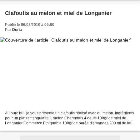
Clafoutis au melon et miel de Longanier
Publié le 06/08/2010 à 06:00
Par
Doria
Aujourd'hui, je vous présente un clafoutis réalisé avec du melon. Ingrédients
pour un plat rectangulaire 1 melon Charentais 4 oeufs 100gr de miel de
Longanier Commerce Ethiquable 100gr de purée d'amandes 200 ml de lait
écrémé 60gr d'amandes en poudre...