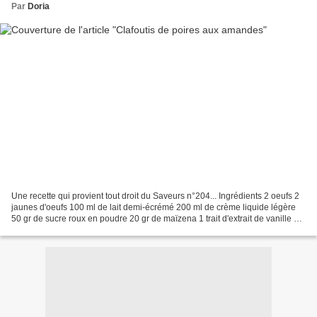
Par
Doria
Une recette qui provient tout droit du Saveurs n°204... Ingrédients 2 oeufs 2
jaunes d'oeufs 100 ml de lait demi-écrémé 200 ml de crème liquide légère
50 gr de sucre roux en poudre 20 gr de maïzena 1 trait d'extrait de vanille 1
sachet de sucre vanillé...