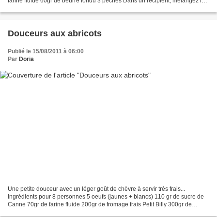
farine fluide 60gr de beurre fondu 3 pêches Dans un récipient, mélangez les
oeufs avec le sucre, la noix...
Douceurs aux abricots
Publié le 15/08/2011 à 06:00
Par
Doria
Une petite douceur avec un léger goût de chèvre à servir très frais...
Ingrédients pour 8 personnes 5 oeufs (jaunes + blancs) 110 gr de sucre de
Canne 70gr de farine fluide 200gr de fromage frais Petit Billy 300gr de
crème épaisse légère Zeste d'un citron...