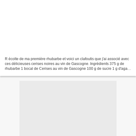
R écolte de ma première rhubarbe et voici un clafoutis que j'ai associé avec
ces délicieuses cerises noires au vin de Gascogne. Ingrédients 375 g de
rhubarbe 1 bocal de Cerises au vin de Gascogne 100 g de sucre 1 g d'agar
agar 1 œuf d'oie (3 œufs de poule)...