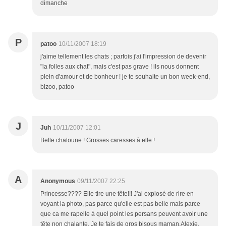
dimanche
P
patoo
10/11/2007 18:19
j'aime tellement les chats ; parfois j'ai l'impression de devenir
"la folles aux chat", mais c'est pas grave ! ils nous donnent
plein d'amour et de bonheur ! je te souhaite un bon week-end,
bizoo, patoo
J
Juh
10/11/2007 12:01
Belle chatoune ! Grosses caresses à elle !
A
Anonymous
09/11/2007 22:25
Princesse???? Elle tire une tête!!! J'ai explosé de rire en
voyant la photo, pas parce qu'elle est pas belle mais parce
que ca me rapelle à quel point les persans peuvent avoir une
tête non chalante. Je te fais de gros bisous maman.Alexie.