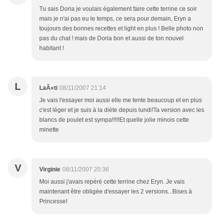
Tu sais Doria je voulais également faire cette terrine ce soir
mais je n'ai pas eu le temps, ce sera pour demain, Eryn a
toujours des bonnes recettes et light en plus ! Belle photo non
pas du chat ! mais de Doria bon et aussi de ton nouvel
habitant !
L
LaÃ«ti
08/11/2007 21:14
Je vais l'essayer moi aussi elle me tente beaucoup et en plus
c'est léger et je suis à la diète depuis lundi!Ta version avec les
blancs de poulet est sympa!!!!!Et quelle jolie minois cette
minette
V
Virginie
08/11/2007 20:36
Moi aussi j'avais repéré cette terrine chez Eryn. Je vais
maintenant être obligée d'essayer les 2 versions...Bises à
Princesse!