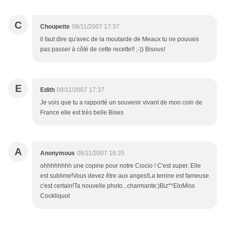
C
Choupette
08/11/2007 17:37
il faut dire qu'avec de la moutarde de Meaux tu ne pouvais
pas passer à côté de cette recette!! ;-)) Bisous!
E
Edith
08/11/2007 17:37
Je vois que tu a rapporté un souvenir vivant de mon coin de
France elle est très belle Bises
A
Anonymous
08/11/2007 16:35
ohhhhhhhh une copine pour notre Ciocio ! C'est super. Elle
est sublime!Vous devez être aux anges!La terrine est fameuse
c'est certain!Ta nouvelle photo...charmante:)Biz**EloMiss
Cookliquot