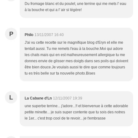
Du fromage blanc et du poulet, une terrine qui me mets l' eau
à la bouche et qui a l' air si légère!
P
Philo
13/11/2007 16:40
J'ai vu cette recette sur le magnifique blog d'Eryn et elle me
tentait aussi. Tu me remets l'eau à la bouche.Moi qui adore
les chats mais qui en est malheureusement allergique tu me
donnes envie de glisser mes doigts dans ses poils qui doivent
être bien douce.Je voulais aussi te dire que comme toujours
tu es très belle sur ta nouvelle photo.Bises
L
La Cabane d'Ln
12/11/2007 19:39
une superbe terrine... j'adore...!! et bienvenue à cette adorable
petite minette... je suis super contente que tu sois des notres
le 1er... c'est trop cool de te revoir... je t'embrasse