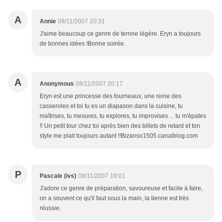
A
Annie
08/11/2007 20:31
J'aime beaucoup ce genre de terrine légère. Eryn a toujours
de bonnes idées !Bonne soirée.
A
Anonymous
08/11/2007 20:17
Eryn est une princesse des fourneaux, une reine des
casseroles et toi tu es un diapason dans la cuisine, tu
maîtrises, tu mesures, tu explores, tu improvises ... tu m'épates
!! Un petit tour chez toi après bien des billets de retard et ton
style me plait toujours autant !!Bizanso1505.canalblog.com
P
Pascale (ivs)
08/11/2007 19:01
J'adore ce genre de préparation, savoureuse et facile à faire,
on a souvent ce qu'il faut sous la main, la tienne est très
réussie.