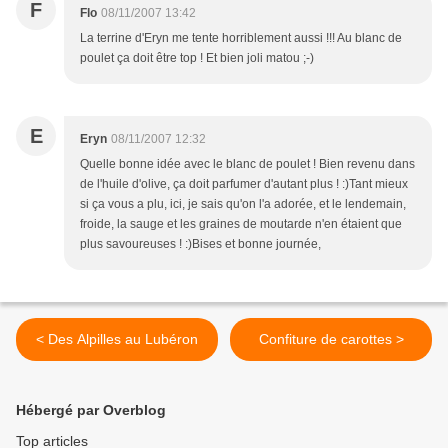
F
Flo
08/11/2007 13:42
La terrine d'Eryn me tente horriblement aussi !!! Au blanc de
poulet ça doit être top ! Et bien joli matou ;-)
E
Eryn
08/11/2007 12:32
Quelle bonne idée avec le blanc de poulet ! Bien revenu dans
de l'huile d'olive, ça doit parfumer d'autant plus ! :)Tant mieux
si ça vous a plu, ici, je sais qu'on l'a adorée, et le lendemain,
froide, la sauge et les graines de moutarde n'en étaient que
plus savoureuses ! :)Bises et bonne journée,
< Des Alpilles au Lubéron
Confiture de carottes >
Hébergé par Overblog
Top articles