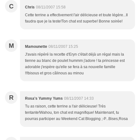
C
Chris
08/11/2007 15:58
Cette terrine a effectivement l'air délicieuse et toute légère...Il
faudra que je la teste!Ton chat est superbe! Bonne soirée!
M
Mamounette
08/11/2007 15:25
J'avais répéré la recette d'Eryn c'était déjà un régal mais la
tienne au blanc de poulet hummm j'adore ! ta princesse est
adorable j'espère qu'elle se fera à sa nouvelle famille
!!!bisous et gros câlinous au minou
R
Rosa's Yummy Yums
08/11/2007 14:33
Tu as raison, cette terrine a l'air délicieuse! Très
tentante!Wahou, ton chat est magnifique! Maintenant, tu
pourras participer au Weekend Cat Blogging ;-P...Bises,Rosa