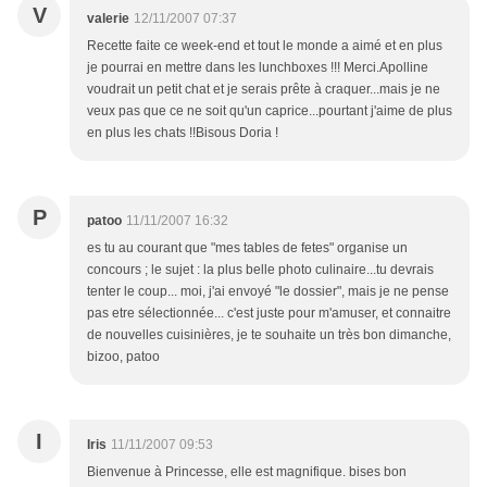
V
valerie
12/11/2007 07:37
Recette faite ce week-end et tout le monde a aimé et en plus
je pourrai en mettre dans les lunchboxes !!! Merci.Apolline
voudrait un petit chat et je serais prête à craquer...mais je ne
veux pas que ce ne soit qu'un caprice...pourtant j'aime de plus
en plus les chats !!Bisous Doria !
P
patoo
11/11/2007 16:32
es tu au courant que "mes tables de fetes" organise un
concours ; le sujet : la plus belle photo culinaire...tu devrais
tenter le coup... moi, j'ai envoyé "le dossier", mais je ne pense
pas etre sélectionnée... c'est juste pour m'amuser, et connaitre
de nouvelles cuisinières, je te souhaite un très bon dimanche,
bizoo, patoo
I
Iris
11/11/2007 09:53
Bienvenue à Princesse, elle est magnifique. bises bon