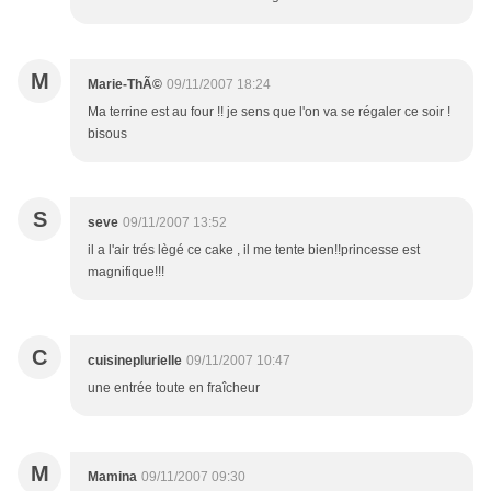
M
Marie-ThÃ©
09/11/2007 18:24
Ma terrine est au four !! je sens que l'on va se régaler ce soir !
bisous
S
seve
09/11/2007 13:52
il a l'air trés lègé ce cake , il me tente bien!!princesse est
magnifique!!!
C
cuisineplurielle
09/11/2007 10:47
une entrée toute en fraîcheur
M
Mamina
09/11/2007 09:30