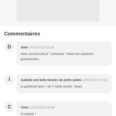
Commentaires
D
domi
25/12/2015 20:29
Avec ces biscuits je " cerneaux " mieux tes passions
gourmandes...
I
isabelle-une belle histoire de petits points
14/12/2015 19:10
je goûterais bien ! <br /> belle soirée - bises
C
Chris
14/12/2015 18:59
A croquer !