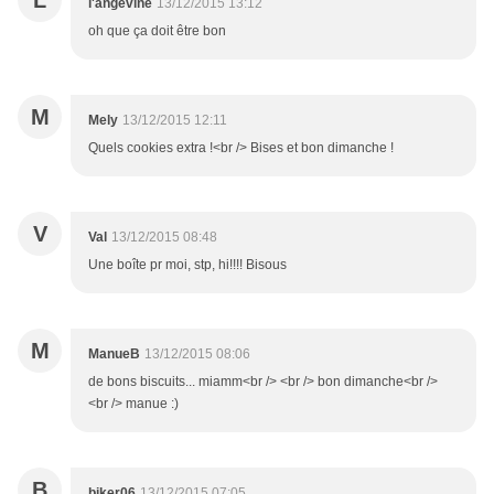
L
l'angevine
13/12/2015 13:12
oh que ça doit être bon
M
Mely
13/12/2015 12:11
Quels cookies extra !<br /> Bises et bon dimanche !
V
Val
13/12/2015 08:48
Une boîte pr moi, stp, hi!!!! Bisous
M
ManueB
13/12/2015 08:06
de bons biscuits... miamm<br /> <br /> bon dimanche<br />
<br /> manue :)
B
biker06
13/12/2015 07:05